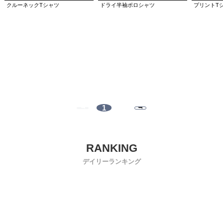
クルーネックTシャツ
ドライ半袖ポロシャツ
プリントT
1
デイリーランキング