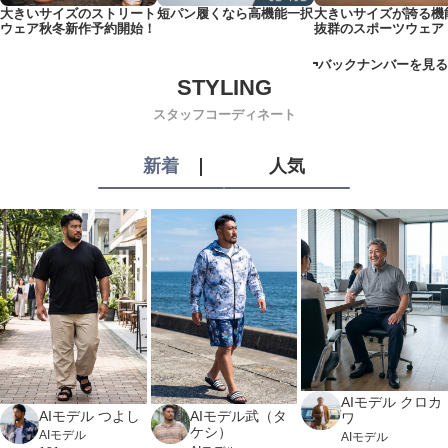
大きいサイズのストリート
短パン履くなら高機能一択
大きいサイズが誇る機
ウェア秋冬新作予約開始！
抜群のスポーツウェア
バックナンバーを見る
スタッフコーディネート
新着
人気
AIモデル クロカ
AIモデル つよし
AIモデル武（タ
ワ
ケシ）
AIモデル
AIモデル