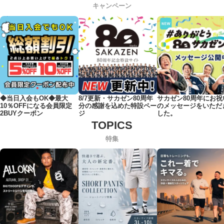
キャンペーン
◆当日入会もOK◆最大
8/7更新・サカゼン80周年
サカゼン80周年にお祝
10％OFFになる会員限定
分の感謝を込めた特設ペー
のメッセージをいただ
2BUYクーポン
ジ
した。
特集