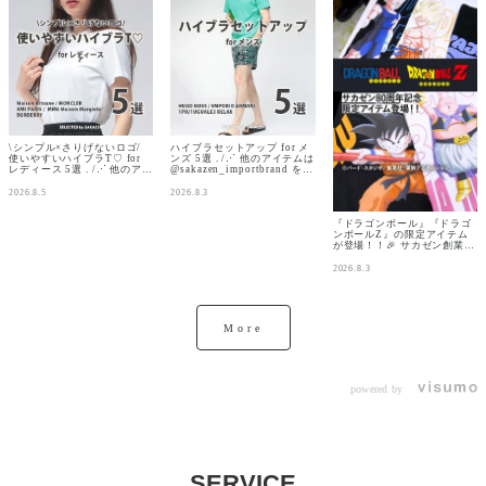
コレクションになって登場！
______________________
た。 ファンの方はもちろん、
🐉 悟空やベジータはもちろん
______ 最後まで読んでいた
世代を超えて楽しめるサカゼ
界王様、ヤジロベー、ピラ
だきありがとうございます！
ン限定デザインをぜひお楽し
フ、魔人ブウ、ミスターサタ
@sakazen_importbrand で
みください✨️ ✅️詳しい商品ラ
ンまで。 ドラゴンボールファ
は、男女ファッションの最新
インナップ・キャンペーン内
ンにはたまらないラインナッ
情報や人気アイテムなどを発
容は特設サイトでご確認くだ
プです✨ さらに、龍とドラゴ
信中📣 気になるアイテムやご
さい✅️
ンレーダー カプセルコーポレ
質問はコメントまで 💬 #デザ
https://www.sakazen.co.jp/
ーション、レッドリボン軍を
インTシャツ #Tシャツ #ロゴ
page/80th_anniversary/orig
モチーフにした開襟シャツも
#サカゼン #インポートブラン
inal_collection/?
登場。 キャラクターだけでな
ド サカゼン｜SAKAZEN｜ハ
utm_source=instagram&utm
く ドラゴンボールの世界観そ
イブランド｜ブランド｜アパ
_medium=sakazen_bigsize&
のものを楽しめるデザインに
レル｜服｜バッグ｜アクセサ
utm_campaign=80th_0807#
仕上げました。 お気に入りの
リー｜ラグジュアリーブラン
dragonball ■サイズ展開
\シンプル×さりげないロゴ/
ハイブラセットアップ for メ
キャラクターで選ぶもよし。
ド｜luxurybrand｜BRAND
X1(3L-4L)〜X4(8L-9L)とな
使いやすいハイブラT♡ for
ンズ 5選 . /⋰ 他のアイテムは
デザインで選ぶもよし。 世代
｜ハイブラ｜インポートブラ
っております。 ※サイズは店
レディース 5選 . /⋰ 他のアイ
@sakazen_importbrand をチ
を問わず、ドラゴンボールの
ンド｜サカゼンインポート｜
舗によって異なります。 📅発
テムは
ェック👀 \⋱ . . 【アイテム情
魅力を ファッションとして楽
PRADA｜STONE ISLAND
売日 ・Tシャツ 3種／開襟シ
@sakazen_importbrand をチ
報】
2026.8.5
2026.8.3
しめるコレクションです🙌 ゆ
｜LOEWE｜AMI PARIS｜Y-
ャツ 3種／ロングTシャツ 4種
ェック👀 \⋱ . . 【アイテム情
01.1PIU1UGUALE3RELAX
ったりとしたサイズ設計なの
3｜Moncler｜MIUMIU｜
8月7日(金)より販売予定 ・
報】 01.MAISONKITSUNE
｜ 商品品番【3366201702】
で プラスサイズの方はもちろ
MM6｜BURBERRY｜
パーカー／トレーナー 8月
｜Tシャツ 商品品番
Tシャツ 商品品番
『ドラゴンボール』『ドラゴ
ん オーバーサイズで着こなし
CELINE｜KITSUNEアクセ
17日(月)よりオンライン販
【3366201702】 .
【3366201703】ショートパ
ンボールZ』の限定アイテム
たい方にもおすすめ。 サカゼ
サリー｜ラグジュアリーブラ
売、9月上旬 店頭販売予定 📍
02.MONCLER｜Tシャツ 商
ンツ .
が登場！！🎉 サカゼン創業80
ン80周年だからこそ実現した
ンド｜luxurybrand｜
販売店舗 サカゼン公式オンラ
品品番【7537218728】 .
02.EMPORIOARMANI｜ 商
周年を記念して、『ドラゴン
ここでしか手に入らない特別
BRAND｜ハイブラ｜インポ
インストア サカゼン全実店舗
03.AmiParis｜Tシャツ 商品
品品番【7537218728】Tシ
ボール』『ドラゴンボール
2026.8.3
な『ドラゴンボール』『ドラ
ートブランド｜サカゼンイン
#ドラゴンボール #ドラゴンボ
品番【7537218730】 .
ャツ 商品品番
Z』をデザインした、サカゼ
ゴンボールZ』コレクショ
ポート｜PRADA｜STONE
ールZ #DRAGONBALL #大
04.MM6 Maison Margiela｜
【7537218725】ショートパ
ン限定アイテムが登場。 80周
ン。 あなたのお気に入りの一
ISLAND｜LOEWE｜AMI
きいサイズ サカゼン|大きい
Tシャツ 商品品番
ンツ .
年を記念して制作したオリジ
着を、ぜひ見つけてみてくだ
PARIS｜Y-3｜Moncler｜
サイズの
【7669203911】 .
03.EMPORIOARMANI｜ 商
ナルデザインは、サカゼンで
さい✨ 📅 8月7日(金) オンラ
MIUMIU｜MM6｜
服|largesize|bigsize|ビック
05.BURBERRY｜Tシャツ 商
品品番【7537218730】Tシ
しか手に入らない特別な一着
More
インストア・店舗同時発売
BURBERRY｜CELINE｜
シルエット|オーバーサイ
品品番【7669203805】 . 海
ャツ 商品品番
です。 - サカゼン 公式オンラ
KITSUNE
ズ|3L|4L|5L|6L|7L|8L|9L|ぽ
外ブランドセレクトショップ
【7537218727】ショートパ
インストア・全実店舗にて8
っちゃり|大きい|メンズ|ファ
の #サカゼン
ンツ . 04.HUGOBOSS｜ 商
月7日(金)販売開始 - 作品の世
ッション|メンズファッショ
（@sakazen_importbrand）
品品番【7669203911】Tシ
界観を感じられるデザイン
ン|カジュアル|アパレル|リア
週3回【月・水・金】に投稿
ャツ 商品品番
を、普段使いしやすいアイテ
ルバイ
中！ . . #MAISONKITSUNE
【7669203910】ショートパ
ムに落とし込みました。 ファ
powered by
#メゾンキツネ #MONCLER
ンツ . 05.HUGOBOSS｜セッ
ンの方はもちろん、世代を超
#モンクレール #AmiParis #
トアップ 商品品番
えて楽しめるサカゼン限定デ
アミパリス #アミパリ #MM6
【7669203805】 . 海外ブラ
ザインをぜひお楽しみくださ
#エムエムシックス
ンドセレクトショップの #サ
い✨️ ✅️詳しい商品ラインナッ
#MaisonMargiela
カゼン
プ・キャンペーン内容は特設
#BURBERRY #バーバリー .
（@sakazen_importbrand）
サイトでご確認ください✅️
#半袖 #Tシャツ #ワンポイン
週3回【月・水・金】に投稿
https://www.sakazen.co.jp/
ト #カットソー . #2026SS #
中！ . .
page/80th_anniversary/orig
ギフト #誕生日プレゼント #
#1PIU1UGUALE3RELAX #
inal_collection/?