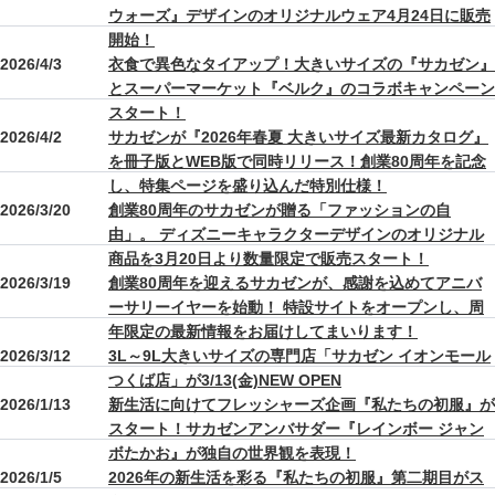
ウォーズ』デザインのオリジナルウェア4月24日に販売
開始！
2026/4/3
衣食で異色なタイアップ！大きいサイズの『サカゼン』
とスーパーマーケット『ベルク』のコラボキャンペーン
スタート！
2026/4/2
サカゼンが『2026年春夏 大きいサイズ最新カタログ』
を冊子版とWEB版で同時リリース！創業80周年を記念
し、特集ページを盛り込んだ特別仕様！
2026/3/20
創業80周年のサカゼンが贈る「ファッションの自
由」。 ディズニーキャラクターデザインのオリジナル
商品を3月20日より数量限定で販売スタート！
2026/3/19
創業80周年を迎えるサカゼンが、感謝を込めてアニバ
ーサリーイヤーを始動！ 特設サイトをオープンし、周
年限定の最新情報をお届けしてまいります！
2026/3/12
3L～9L大きいサイズの専門店「サカゼン イオンモール
つくば店」が3/13(金)NEW OPEN
2026/1/13
新生活に向けてフレッシャーズ企画『私たちの初服』が
スタート！サカゼンアンバサダー『レインボー ジャン
ボたかお』が独自の世界観を表現！
2026/1/5
2026年の新生活を彩る『私たちの初服』第二期目がス