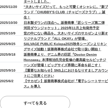
タートしました。
2025/11/20
“大きいサイズだって、もっと可愛くオシャレに。”新ブ
ランド「CHUBBY’S CLUB（チャビーズクラブ）」誕
生！
2025/10/30
日本製ダウンの頂点へ。坂善商事「匠シリーズ第二弾
河田ダウンジャケット」2025年11月上旬発売予定
2025/10/9
世の中にない商品を。大きいサイズのサカゼンより新オ
リジナルブランド『ALL OKAY』が登場。
2025/9/25
SALVAGE PUBLIC Kolepa2025秋冬シーズンよりキン
グサイズ始動！坂善商事株式会社で取り扱い開始！
2025/9/18
坂善商事より、デニム界の巨匠『Doctor Denim
Honzawa』本澤裕治氏完全監修の最高級セルビッチジ
ーンズが登場！ビッグサイズ界隈に革命を起こす！
2025/9/10
【重要なお知らせ】SNS上におけるなりすましアカウン
トにご注意ください
2025/6/2
【サカゼン】坂善商事株式会社が『電子レシートサービ
ス』を導入
すべてを見る