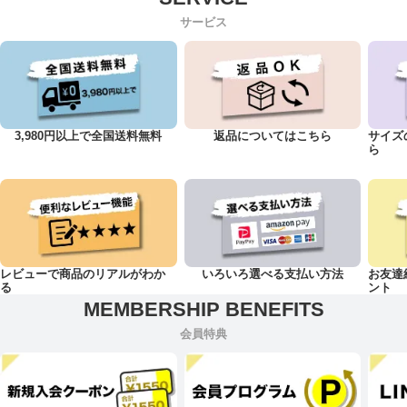
プレゼント #自分へのご褒美 .
ウノピゥウノウグァーレトレ
utm_source=instagram&utm
#海外ブランド #インポート #
リラックス
_medium=sakazen_bigsize&
サービス
インポートブランド #ハイブ
#EMPORIOARMANI
utm_campaign=80th_0807#
ラ #ハイブランド
#EMPORIOARMANIEA7 #
dragonball ■サイズ展開
#luxurybrand #アパレル
エンポリオアルマーニ
1XL,2XL,3XLとなっており
#SAKAZEN . ※詳しいサイ
#HUGOBOSS #ヒューゴボス
ます。 ※3XLは一部店舗のみ
ズ/カラー/在庫状況はオンラ
#BOSS #ボス . #セットアッ
取り扱い 📅発売日 2026年8
インストアをご確認くださ
プ #Tシャツ #ショートパンツ
月7日(金)：販売開始 ※一部
い。 ※オンラインストアでお
. #2026SS #ギフト #誕生日
商品は9月上旬発売予定とな
求めの際は商品リンクをタッ
プレゼント #プレゼント #自
ります。 📍販売店舗 サカゼ
プ、またはストア内で商品品
分へのご褒美 . #海外ブランド
ン公式オンラインストア サカ
番を検索ください。 ※店舗で
#インポート #インポートブラ
ゼン全実店舗 #ドラゴンボー
お求めの際は商品品番をお伝
ンド #ハイブラ #ハイブラン
ル #ドラゴンボールZ
えください。 . ここまで読ん
ド #luxurybrand #アパレル
#DRAGONBALL
3,980円以上で全国送料無料
返品についてはこちら
サイズ
で頂きありがとうございまし
#SAKAZEN . ※詳しいサイ
#DRAGONBALLZ 大きいサ
た💖
ズ/カラー/在庫状況はオンラ
イズ サカゼン|大きいサイズ
ら
インストアをご確認くださ
の服|largesize|bigsize|ビッ
い。 ※オンラインストアでお
クシルエット|オーバーサイ
求めの際は商品リンクをタッ
ズ|3L|4L|5L|6L|7L|8L|9L|ぽ
プ、またはストア内で商品品
っちゃり|大きい|メンズ|ファ
番を検索ください。 ※店舗で
ッション|メンズファッショ
お求めの際は商品品番をお伝
ン|カジュアル|アパレル|リア
えください。 . ここまで読ん
ルバイ
で頂きありがとうございまし
た💖
レビューで商品のリアルがわか
いろいろ選べる支払い方法
お友達
る
ント
会員特典