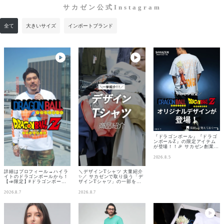
サカゼン公式Instagram
全て
大きいサイズ
インポートブランド
『ドラゴンボール』『ドラゴ
ンボールZ』の限定アイテム
が登場！！🎉 サカゼン創業80
周年を記念して、『ドラゴン
ボール』『ドラゴンボール
2026.8.5
Z』をデザインした、サカゼ
ン限定アイテムが登場。 80周
詳細はプロフィール→ハイラ
＼デザインTシャツ 大量紹介
年を記念して制作したオリジ
イトのドラゴンボールから！
✨／ サカゼンで取り扱う「デ
ナルデザインは、サカゼンで
【📣限定】#ドラゴンボール #
ザインTシャツ」の一部を一
しか手に入らない特別な一着
ドラゴンボールZ アイテム特
挙紹介🤲 気になるものはあり
です。 - サカゼン 公式オンラ
集！ ＝＝＝＝＝＝＝＝＝＝＝
ましたか？ ぜひ「店舗・
インストア・全実店舗にて発
2026.8.7
2026.8.7
サカゼン創業80周年記念 オリ
WEB」に見にきてください❗️
売予定- ※一部商品は8月17日
ジナルデザイン👏 ＝＝＝＝＝
サカゼンには「Tシャツ」以
(月)よりオンライン販売、9月
＝＝＝＝＝＝ 世代を超えて愛
外にも、その他ブランドのア
上旬 店頭販売予定となります
される『ドラゴンボール』
イテムも多数取り扱っており
作品の世界観を感じられるデ
『ドラゴンボールZ』が サカ
ますので、ぜひ、公式サイト
ザインを、普段使いしやすい
ゼン80周年を記念した特別な
をチェックしてください👀
アイテムに落とし込みまし