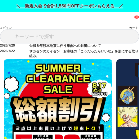
＼ 新規入会で合計1,550円OFFクーポンもらえる ／
ログイン
カート
2026/7/29
令和８年熊本地震に伴う集配への影響について
2026/7/22
サカゼンのカイゼン お客様の「こうだったらいいな」を形にする取り
組み。