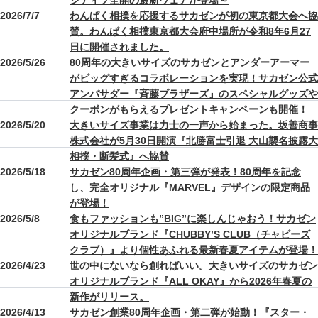
ジティブ全開の最新ウェアが登場～
2026/7/7
わんぱく相撲を応援するサカゼンが初の東京都大会へ協
賛。わんぱく相撲東京都大会府中場所が令和8年6月27
日に開催されました。
2026/5/26
80周年の大きいサイズのサカゼンとアンダーアーマー
がビッグすぎるコラボレーションを実現！サカゼン公式
アンバサダー『斉藤ブラザーズ』のスペシャルグッズや
クーポンがもらえるプレゼントキャンペーンも開催！
2026/5/20
大きいサイズ事業は力士の一声から始まった。坂善商事
株式会社が5月30日開演『北勝富士引退 大山襲名披露大
相撲・断髪式』へ協賛
2026/5/18
サカゼン80周年企画・第三弾が発表！80周年を記念
し、完全オリジナル『MARVEL』デザインの限定商品
が登場！
2026/5/8
食もファッションも”BIG”に楽しんじゃおう！サカゼン
オリジナルブランド『CHUBBY’S CLUB（チャビーズ
クラブ）』より個性あふれる最新春夏アイテムが登場！
2026/4/23
世の中にないなら創ればいい。大きいサイズのサカゼン
オリジナルブランド『ALL OKAY』から2026年春夏の
新作がリリース。
2026/4/13
サカゼン創業80周年企画・第二弾が始動！『スター・