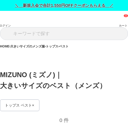
＼ 新規入会で合計1,550円OFFクーポンもらえる ／
ログイン
カート
HOME
大きいサイズのメンズ服
トップス
ベスト
MIZUNO (ミズノ)｜
大きいサイズのベスト（メンズ） 
トップス ベスト
0 件