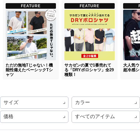
FEATURE
FEATURE
ただの無地Tじゃない！機
サカゼンの夏で1番売れて
大人気ウ
能性備えたベーシックTシ
る「DRYポロシャツ」全29
超冷感シ
ャツ
種類！
サイズ
カラー
価格
すべてのアイテム