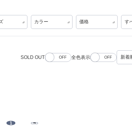
ズ
カラー
価格
す
SOLD OUT
全色表示
1