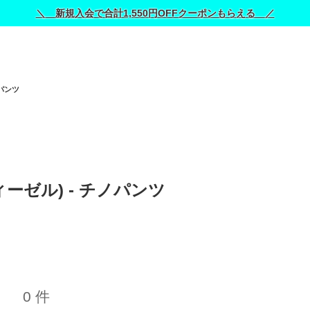
＼ 新規入会で合計1,550円OFFクーポンもらえる ／
パンツ
ディーゼル) - チノパンツ 
0 件