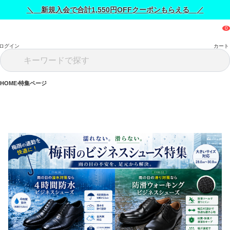
＼ 新規入会で合計1,550円OFFクーポンもらえる ／
ログイン
カート
HOME
特集ページ