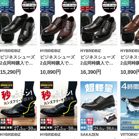
HYBRIDBIZ
HYBRIDBIZ
HYBRIDBIZ
HYBRIDBI
ビジネスシューズ
ビジネスシューズ
ビジネスシューズ
ビジネス
2点同時購入で
2点同時購入で
2点同時購入で
2点同時
3300円引き対象商
3300円引き対象商
3300円引き対象商
3300円
15,290円
10,890円
16,390円
10,890
品 HYBRIDBIZ ハ
品 HYBRIDBIZ ハ
品 大きいサイズ
品 HYBR
イブリッドビズ
イブリッドビズ
メンズ
イブリッ
HYBRIDBIZ
HYBRIDBIZ
HYBRIDBIZ
HYBRIDB
WALK 消臭加工 内
WALK 消臭加工 外
WALK ハイブリッ
WALK 
羽根 ストレートチ
羽根 プレーントゥ
ドビズ 消臭加工
羽根 Uチ
ップ シューズ
シューズ ビジネス
外羽根式 プレーン
ーズ
シューズ
トゥ シューズ ビ
ジネスシューズ
HYBRIDBIZ
HYBRIDBIZ
SAKAZEN
VITTORIO