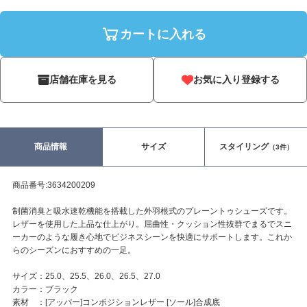
カートに入れる
店舗在庫を見る
お気に入り登録する
商品情報
サイズ
スタイリング
（3件）
商品番号:3634200209
制菌消臭と吸水速乾機能を搭載した外羽根式のプレーントゥシューズです。
レザーを使用した上品な仕上がり。屈曲性・クッション性抜群でまるでスニ
ーカーのような履き心地でビジネスシーンを快適にサポートします。これか
らのシーズンにおすすめの一足。
サイズ：25.0、25.5、26.0、26.5、27.0
カラー：ブラック
素材 ：[アッパー]コンポジションレザー [ソール]合成底