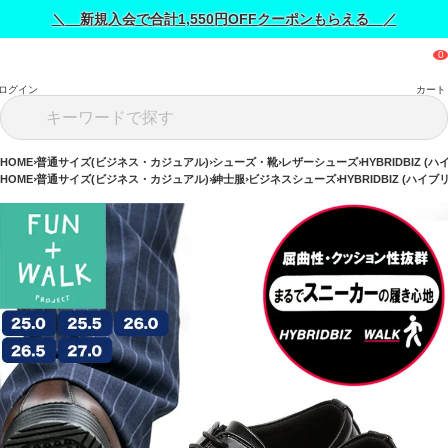
＼ 新規入会で合計1,550円OFFクーポンもらえる ／
ログイン
カート
HOME
普通サイズ(ビジネス・カジュアル)
シューズ・靴
レザーシューズ
HYBRIDBIZ 
HOME
普通サイズ(ビジネス・カジュアル)
紳士服
ビジネスシューズ
HYBRIDBIZ (ハイ