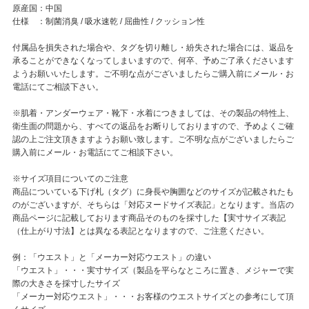
原産国：中国
仕様 ：制菌消臭 / 吸水速乾 / 屈曲性 / クッション性
付属品を損失された場合や、タグを切り離し・紛失された場合には、返品を
承ることができなくなってしまいますので、何卒、予めご了承くださいます
ようお願いいたします。ご不明な点がございましたらご購入前にメール・お
電話にてご相談下さい。
※肌着・アンダーウェア・靴下・水着につきましては、その製品の特性上、
衛生面の問題から、すべての返品をお断りしておりますので、予めよくご確
認の上ご注文頂きますようお願い致します。ご不明な点がございましたらご
購入前にメール・お電話にてご相談下さい。
※サイズ項目についてのご注意
商品についている下げ札（タグ）に身長や胸囲などのサイズが記載されたも
のがございますが、そちらは「対応ヌードサイズ表記」となります。当店の
商品ページに記載しております商品そのものを採寸した【実寸サイズ表記
（仕上がり寸法】とは異なる表記となりますので、ご注意ください。
例：「ウエスト」と「メーカー対応ウエスト」の違い
「ウエスト」・・・実寸サイズ（製品を平らなところに置き、メジャーで実
際の大きさを採寸したサイズ
「メーカー対応ウエスト」・・・お客様のウエストサイズとの参考にして頂