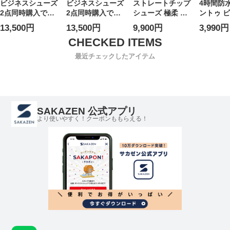
ビジネスシューズ
ビジネスシューズ
ストレートチップ
4時間防
2点同時購入で
2点同時購入で
シューズ 極柔 ソ
ントゥ 
3300円引き対象商
3300円引き対象商
フトレザー 防水
ューズ 防
13,500円
13,500円
9,900円
3,990円
品 ビジネスシュー
品 ビジネスシュー
軽量 幅広5E 外羽
根 梅雨 
ズ ラクバキックス
ズ ラクバキックス
根 大きいサイズ
応 VITTO
ハンズフリー 超軽
ハンズフリー 超軽
メンズ
VENET
最近チェックしたアイテム
量 幅広4E 本革 内
量 幅広4E 本革 外
リオヴェ
羽根 ストレートチ
羽根 プレーントゥ
ップ スリップイン
スリップイン ハン
ハンズフリー 革靴
ズフリー 革靴
27.5cm 28.0cm
27.5cm 28.0cm
SAKAZEN 公式アプリ
28.5cm 29.0cm
28.5cm 29.0cm
より使いやすく！クーポンももらえる！
30.0cm 大きいサ
30.0cm 大きいサ
イズ メンズ ビジ
イズ メンズ ビジ
ネス
ネス