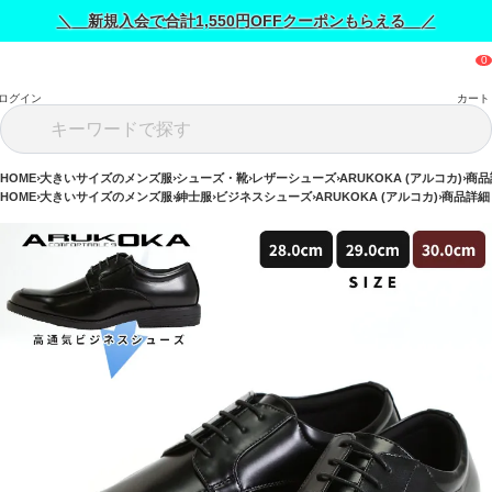
＼ 新規入会で合計1,550円OFFクーポンもらえる ／
ログイン
カート
HOME
大きいサイズのメンズ服
シューズ・靴
レザーシューズ
ARUKOKA (アルコカ)
商品
HOME
大きいサイズのメンズ服
紳士服
ビジネスシューズ
ARUKOKA (アルコカ)
商品詳細