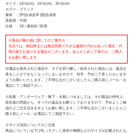
サイズ：28.0(cm)、29.0(cm)、30.0(cm)
カラー：ブラック
素材 ：[甲]合成皮革 [底]合成底
原産国：中国
仕様 ：5E / 通気性 / 防滑
※製品の靴の箱に関してのご案内※
当店では、納品時または検品段階で大きな破損や汚れがあった場合、代
用の箱でお送りする場合がございます。あらかじめご了承の上、ご購入
をお願い致します。
付属品を損失された場合や、タグを切り離し・紛失された場合には、返品を
承ることができなくなってしまいますので、何卒、予めご了承くださいます
ようお願いいたします。ご不明な点がございましたらご購入前にメール・お
電話にてご相談下さい。
※肌着・アンダーウェア・靴下・水着につきましては、その製品の特性上、
衛生面の問題から、すべての返品をお断りしておりますので、予めよくご確
認の上ご注文頂きますようお願い致します。ご不明な点がございましたらご
購入前にメール・お電話にてご相談下さい。
※サイズ項目についてのご注意
商品についている下げ札（タグ）に身長や胸囲などのサイズが記載されたも