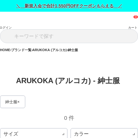
＼ 新規入会で合計1,550円OFFクーポンもらえる ／
ログイン
カート
HOME
ブランド一覧
ARUKOKA (アルコカ)
紳士服
ARUKOKA (アルコカ) - 紳士服 
紳士服
0 件
サイズ
カラー