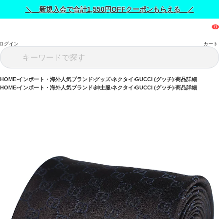
＼ 新規入会で合計1,550円OFFクーポンもらえる ／
ログイン
カート
HOME
インポート・海外人気ブランド
グッズ
ネクタイ
GUCCI (グッチ)
商品詳細
HOME
インポート・海外人気ブランド
紳士服
ネクタイ
GUCCI (グッチ)
商品詳細