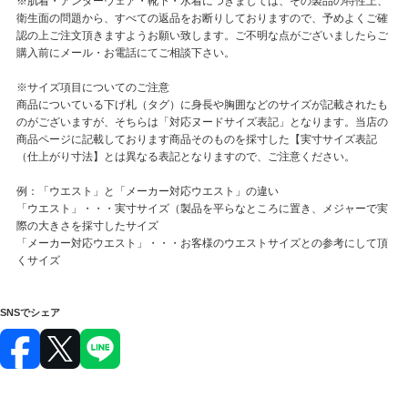
※肌着・アンダーウェア・靴下・水着につきましては、その製品の特性上、
衛生面の問題から、すべての返品をお断りしておりますので、予めよくご確
認の上ご注文頂きますようお願い致します。ご不明な点がございましたらご
購入前にメール・お電話にてご相談下さい。
※サイズ項目についてのご注意
商品についている下げ札（タグ）に身長や胸囲などのサイズが記載されたも
のがございますが、そちらは「対応ヌードサイズ表記」となります。当店の
商品ページに記載しております商品そのものを採寸した【実寸サイズ表記
（仕上がり寸法】とは異なる表記となりますので、ご注意ください。
例：「ウエスト」と「メーカー対応ウエスト」の違い
「ウエスト」・・・実寸サイズ（製品を平らなところに置き、メジャーで実
際の大きさを採寸したサイズ
「メーカー対応ウエスト」・・・お客様のウエストサイズとの参考にして頂
くサイズ
SNSでシェア