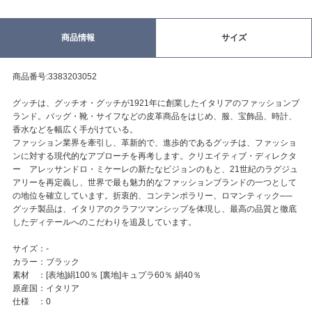
商品情報
サイズ
商品番号:3383203052
グッチは、グッチオ・グッチが1921年に創業したイタリアのファッションブ
ランド。バッグ・靴・サイフなどの皮革商品をはじめ、服、宝飾品、時計、
香水などを幅広く手がけている。
ファッション業界を牽引し、革新的で、進歩的であるグッチは、ファッショ
ンに対する現代的なアプローチを再考します。クリエイティブ・ディレクタ
ー アレッサンドロ・ミケーレの新たなビジョンのもと、21世紀のラグジュ
アリーを再定義し、世界で最も魅力的なファッションブランドの一つとして
の地位を確立しています。折衷的、コンテンポラリー、ロマンティック──
グッチ製品は、イタリアのクラフツマンシップを体現し、最高の品質と徹底
したディテールへのこだわりを追及しています。
サイズ：-
カラー：ブラック
素材 ：[表地]絹100％ [裏地]キュプラ60％ 絹40％
原産国：イタリア
仕様 ：0