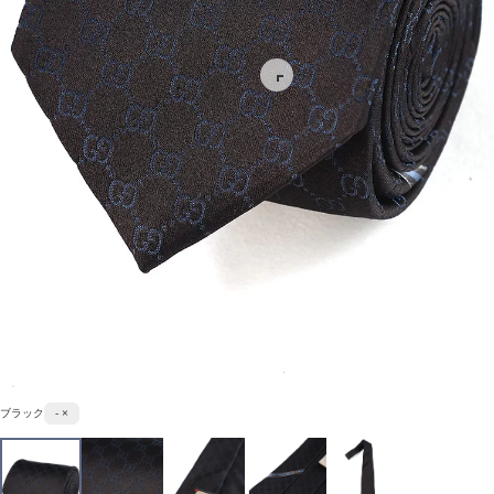
ブラック
- ×