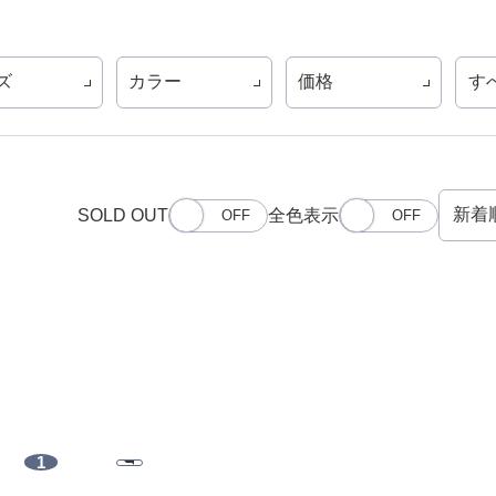
ズ
カラー
価格
す
SOLD OUT
全色表示
1