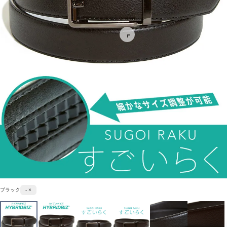
ブラック
- ×