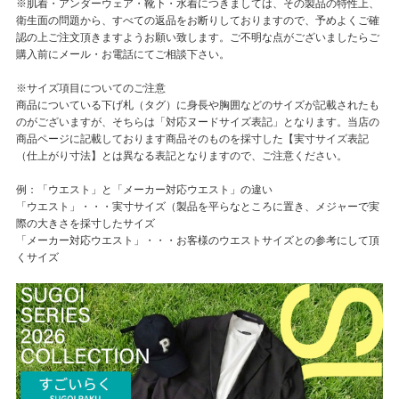
※肌着・アンダーウェア・靴下・水着につきましては、その製品の特性上、
衛生面の問題から、すべての返品をお断りしておりますので、予めよくご確
認の上ご注文頂きますようお願い致します。ご不明な点がございましたらご
購入前にメール・お電話にてご相談下さい。
※サイズ項目についてのご注意
商品についている下げ札（タグ）に身長や胸囲などのサイズが記載されたも
のがございますが、そちらは「対応ヌードサイズ表記」となります。当店の
商品ページに記載しております商品そのものを採寸した【実寸サイズ表記
（仕上がり寸法】とは異なる表記となりますので、ご注意ください。
例：「ウエスト」と「メーカー対応ウエスト」の違い
「ウエスト」・・・実寸サイズ（製品を平らなところに置き、メジャーで実
際の大きさを採寸したサイズ
「メーカー対応ウエスト」・・・お客様のウエストサイズとの参考にして頂
くサイズ