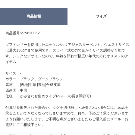
商品情報
サイズ
商品番号:2756200621
ソフトレザーを使用したニッケルシボ アジャスターベルト。ウエストサイズ
は最大130cmまで使用でき、スライド式なので細かくサイズ調整が可能で
す。シックなデザインなので、年齢を問わず幅広い年代の方にオススメのア
イテム。
サイズ：-
カラー：ブラック、ダークブラウン
素材 ：[表地]牛革 [裏地]合成皮革
原産国：中国
仕様 ：かみ合わせ留めタイプ(ベルトの長さ調節可)
付属品を損失された場合や、タグを切り離し・紛失された場合には、返品を
承ることができなくなってしまいますので、何卒、予めご了承くださいます
ようお願いいたします。ご不明な点がございましたらご購入前にメール・お
電話にてご相談下さい。