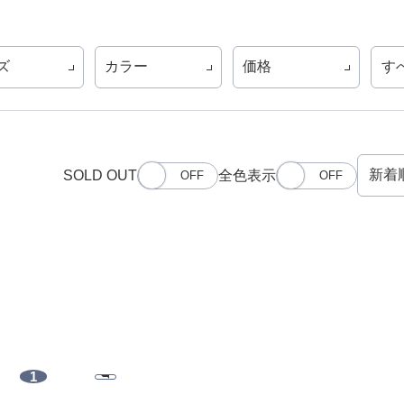
ズ
カラー
価格
す
SOLD OUT
全色表示
1