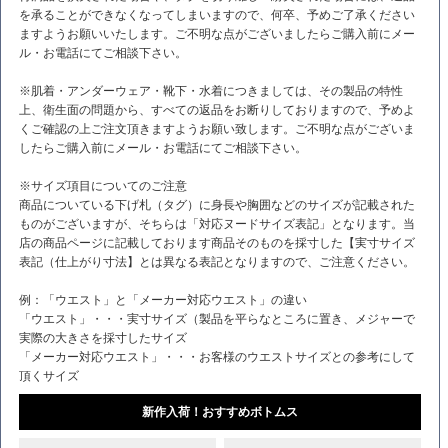
を承ることができなくなってしまいますので、何卒、予めご了承ください
ますようお願いいたします。ご不明な点がございましたらご購入前にメー
ル・お電話にてご相談下さい。
※肌着・アンダーウェア・靴下・水着につきましては、その製品の特性
上、衛生面の問題から、すべての返品をお断りしておりますので、予めよ
くご確認の上ご注文頂きますようお願い致します。ご不明な点がございま
したらご購入前にメール・お電話にてご相談下さい。
※サイズ項目についてのご注意
商品についている下げ札（タグ）に身長や胸囲などのサイズが記載された
ものがございますが、そちらは「対応ヌードサイズ表記」となります。当
店の商品ページに記載しております商品そのものを採寸した【実寸サイズ
表記（仕上がり寸法】とは異なる表記となりますので、ご注意ください。
例：「ウエスト」と「メーカー対応ウエスト」の違い
「ウエスト」・・・実寸サイズ（製品を平らなところに置き、メジャーで
実際の大きさを採寸したサイズ
「メーカー対応ウエスト」・・・お客様のウエストサイズとの参考にして
頂くサイズ
新作入荷！おすすめボトムス