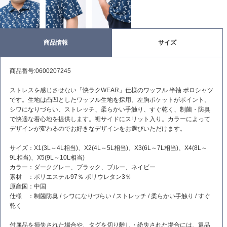
商品情報
サイズ
商品番号:0600207245
ストレスを感じさせない「快ラクWEAR」仕様のワッフル 半袖 ポロシャツ
です。生地は凸凹としたワッフル生地を採用。左胸ポケットがポイント。
シワになりづらい、ストレッチ、柔らかい手触り、すぐ乾く、制菌・防臭
で快適な着心地を提供します。裾サイドにスリット入り。カラーによって
デザインが変わるのでお好きなデザインをお選びいただけます。
サイズ：X1(3L～4L相当)、X2(4L～5L相当)、X3(6L～7L相当)、X4(8L～
9L相当)、X5(9L～10L相当)
カラー：ダークグレー、ブラック、ブルー、ネイビー
素材 ：ポリエステル97％ ポリウレタン3％
原産国：中国
仕様 ：制菌防臭 / シワになりづらい / ストレッチ / 柔らかい手触り / すぐ
乾く
付属品を損失された場合や、タグを切り離し・紛失された場合には、返品