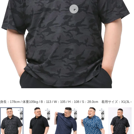
身長：178cm / 体重105kg / B：113 / W：105 / H：108 / S：28.0cm 着用サイズ：X1(3L