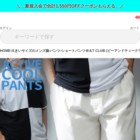
＼ 新規入会で合計1,550円OFFクーポンもらえる ／
ログイン
カート
HOME
大きいサイズのメンズ服
パンツ
ショートパンツ
B＆T CLUB (ビーアンドティーク