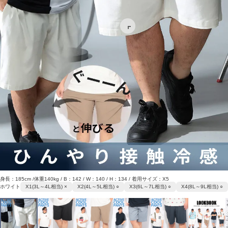
身長：185cm /体重140kg / B：142 / W：140 / H：134 / 着用サイズ：X5
ホワイト
X1(3L～4L相当) ×
X2(4L～5L相当) ○
X3(6L～7L相当) ○
X4(8L～9L相当) ○