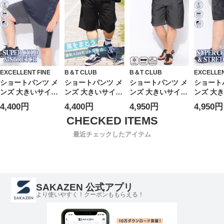
ン 涼しい 春 夏
ムス パンツ 半ズ
半ズボン シンプル
ンツ
ボン 涼しい 春 夏
ベーシック 春 夏
PLM61503
EXCELLENT FINE
B＆T CLUB
B＆T CLUB
EXCELLEN
ショートパンツ メ
ショートパンツ メ
ショートパンツ メ
ショート
ンズ 大きいサイズ
ンズ 大きいサイズ
ンズ 大きいサイズ
ンズ 大
超冷感 ベア天竺
無地 爽多 ストレ
ストレッチ 冷感
超冷感 
4,400円
4,400円
4,950円
4,950円
切り替え ショーツ
ッチ 軽量 タック
BREEZE DENIM
総柄プリ
ボトムス パンツ
ショーツ ボトムス
ジップフライ ショ
ーツ ボト
スポーツ トレーニ
高通気性 速乾 伸
ーツ ボトムス ハ
ンツ スポ
最近チェックしたアイテム
ング 春 夏
縮性 涼しい 春 夏
ーフパンツ 短パン
レーニング
デニム 薄手 冷た
い 伸びる 春 夏
SAKAZEN 公式アプリ
より使いやすく！クーポンももらえる！