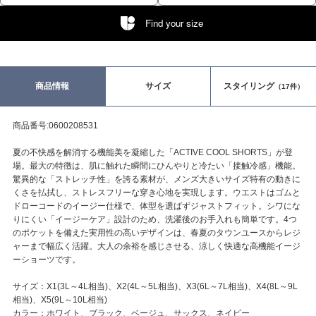
Find your size
商品情報
サイズ
スタイリング
（17件）
商品番号:0600208531
夏の不快感を解消する機能美を凝縮した「ACTIVE COOL SHORTS」が登
場。最大の特徴は、肌に触れた瞬間にひんやりと冷たい「接触冷感」機能。
驚異的な「ストレッチ性」を誇る素材が、メンズ大きいサイズ特有の動きに
くさを払拭し、ストレスフリーな穿き心地を実現します。ウエストはゴムと
ドローコードのイージー仕様で、体型を選ばずジャストフィット。シワにな
りにくい「イージーケア」設計のため、洗濯後のお手入れも簡単です。4つ
のポケットを備えた実用性の高いデザインは、春夏のタウンユースからレジ
ャーまで幅広く活躍。大人の余裕を感じさせる、涼しく快適な高機能イージ
ーショーツです。
サイズ：X1(3L～4L相当)、X2(4L～5L相当)、X3(6L～7L相当)、X4(8L～9L
相当)、X5(9L～10L相当)
カラー：ホワイト、ブラック、ベージュ、サックス、ネイビー