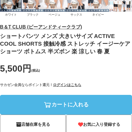
ホワイト
ブラック
ベージュ
サックス
ネイビー
B＆T CLUB (ビーアンドティークラブ)
ショートパンツ メンズ 大きいサイズ ACTIVE
COOL SHORTS 接触冷感 ストレッチ イージーケア
ショーツ ボトムス 半ズボン 楽 涼しい 春 夏
5,500円
(税込)
サカゼン会員ならポイント還元！
ログインはこちら
カートに入れる
店舗在庫を見る
お気に入り登録する