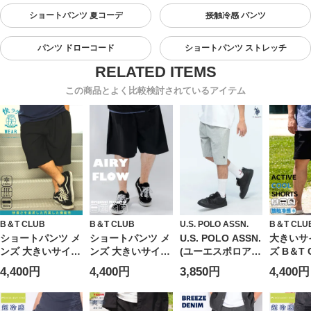
ショートパンツ 夏コーデ
接触冷感 パンツ
パンツ ドローコード
ショートパンツ ストレッチ
この商品とよく比較検討されているアイテム
B＆T CLUB
B＆T CLUB
U.S. POLO ASSN.
B＆T CLU
ショートパンツ メ
ショートパンツ メ
U.S. POLO ASSN.
大きいサ
ンズ 大きいサイズ
ンズ 大きいサイズ
(ユーエスポロアッ
ズ B＆T 
快ラクWEAR 冷感
AIRYFLOW スト
スン) ショートパ
ーアンド
4,400円
4,400円
3,850円
4,400円
ドライ ショーツ
レッチ 吸水速乾
ンツ 接触冷感 ワ
ラブ) C
ボトムス ストレッ
UVカット 接触冷
ンポイント ハーフ
レッチ 無
チ 鹿の子 半ズボ
感 ショーツ ボト
パンツ ボトムス
ティブ 