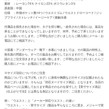
素材 ：レーヨン74％ ナイロン23％ ポリウレタン3％
原産国：中国
仕様 ：外側ポケット数×4つ / ウエストゴム / ウエストドローコード / ジッ
プフライ / ストレッチ / イージーケア / 接触冷感
付属品を損失された場合や、タグを切り離し・紛失された場合には、返品を
承ることができなくなってしまいますので、何卒、予めご了承くださいます
ようお願いいたします。ご不明な点がございましたらご購入前にメール・お
電話にてご相談下さい。
※肌着・アンダーウェア・靴下・水着につきましては、その製品の特性上、
衛生面の問題から、すべての返品をお断りしておりますので、予めよくご確
認の上ご注文頂きますようお願い致します。ご不明な点がございましたらご
購入前にメール・お電話にてご相談下さい。
※サイズ項目についてのご注意
商品についている下げ札（タグ）に身長や胸囲などのサイズが記載されたも
のがございますが、そちらは「対応ヌードサイズ表記」となります。当店の
商品ページに記載しております商品そのものを採寸した【実寸サイズ表記
（仕上がり寸法】とは異なる表記となりますので、ご注意ください。
例：「ウエスト」と「メーカー対応ウエスト」の違い
「ウエスト」・・・実寸サイズ（製品を平らなところに置き、メジャーで実