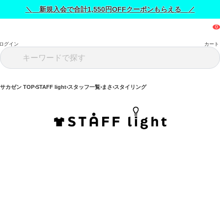
＼ 新規入会で合計1,550円OFFクーポンもらえる ／
ログイン
カート
サカゼン TOP
STAFF light
スタッフ一覧
まさ
スタイリング