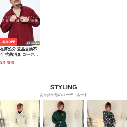
23%OFF
在庫処分 返品交換不
可 抗菌消臭 コーデュ
ロイ ボタンダウン 長
¥3,300
袖 シャツ B＆T CLUB
大きいサイズ メンズ
あや姐の他のコーディネート