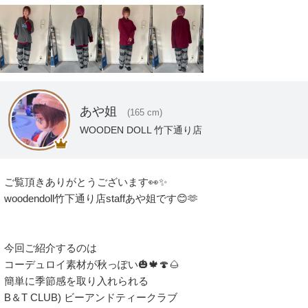
あや姐
(165 cm)
WOODEN DOLL 竹下通り店
ご覧頂きありがとうございます👀✨️

woodendoll竹下通り店staffあや姐です😊🫶

今回ご紹介するのは

コーデュロイ素材が秋っぽい🎃🍁🍄🌰

簡単に季節感を取り入れられる

B＆T CLUB) ビーアンドティークラブ
