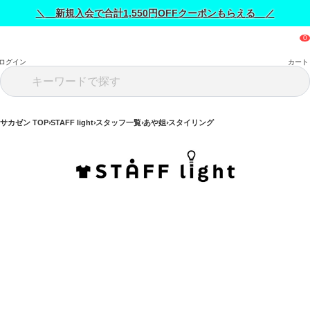
＼ 新規入会で合計1,550円OFFクーポンもらえる ／
ログイン
カート
サカゼン TOP
STAFF light
スタッフ一覧
あや姐
スタイリング