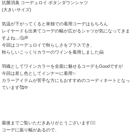
抗菌消臭 コーデュロイ ボタンダウンシャツ 

(大きいサイズ)

気温が下がってくると単独での着用コーデはもちろん

レイヤードも出来てコーデの幅が広がるシャツが気になってきま
すよね…🤔💭

今回はコーデュロイで秋らしさをプラスでき、

秋らしいこっくりカラーのワインを着用しました🤗

羽織としてワインカラーを全面に魅せるコーデもGoodですが

今回は差し色としてインナーに着用✨️

カラーアイテムが苦手な方にもおすすめのコーディネートとなっ
ています🥰🫶

最後までご覧いただきありがとうございます🙇‍♀️

コーデに振り幅があるので、
