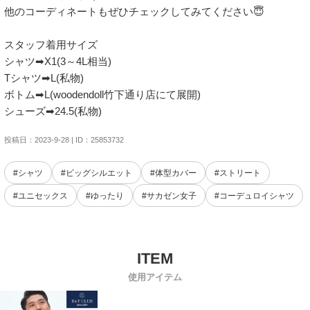
他のコーディネートもぜひチェックしてみてください😇

スタッフ着用サイズ

シャツ➡︎X1(3～4L相当)

Tシャツ➡︎L(私物)

ボトム➡︎L(woodendoll竹下通り店にて展開)

シューズ➡︎24.5(私物)
投稿日：2023-9-28 | ID：25853732
#シャツ
#ビッグシルエット
#体型カバー
#ストリート
#ユニセックス
#ゆったり
#サカゼン女子
#コーデュロイシャツ
使用アイテム