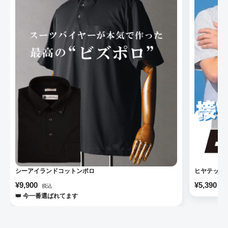
シーアイランドコットンポロ
ヒヤテック
¥9,900
¥5,390
税込
税
👑 今一番選ばれてます