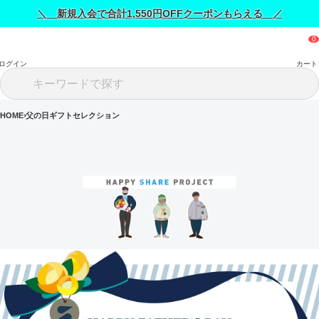
＼ 新規入会で合計1,550円OFFクーポンもらえる ／
ログイン
カート
HOME
父の日ギフトセレクション