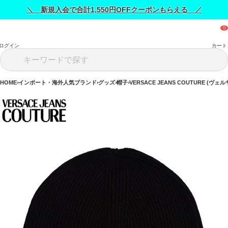
＼ 新規入会で合計1,550円OFFクーポンもらえる ／
ログイン
カート
HOME
インポート・海外人気ブランド
グッズ
帽子
VERSACE JEANS COUTURE (