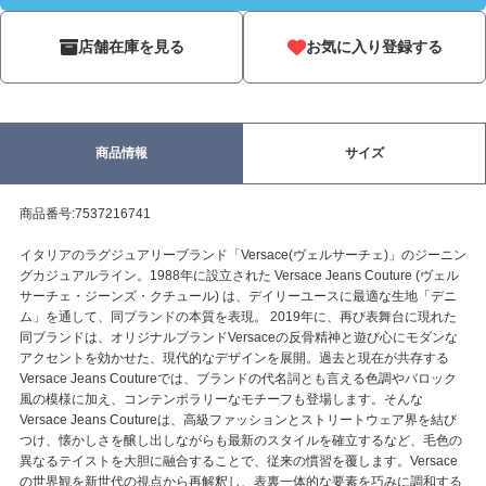
店舗在庫を見る
お気に入り登録する
商品情報
サイズ
商品番号:7537216741
イタリアのラグジュアリーブランド「Versace(ヴェルサーチェ)」のジーニン
グカジュアルライン。1988年に設立された Versace Jeans Couture (ヴェル
サーチェ・ジーンズ・クチュール) は、デイリーユースに最適な生地「デニ
ム」を通して、同ブランドの本質を表現。 2019年に、再び表舞台に現れた
同ブランドは、オリジナルブランドVersaceの反骨精神と遊び心にモダンな
アクセントを効かせた、現代的なデザインを展開。過去と現在が共存する
Versace Jeans Coutureでは、ブランドの代名詞とも言える色調やバロック
風の模様に加え、コンテンポラリーなモチーフも登場します。そんな
Versace Jeans Coutureは、高級ファッションとストリートウェア界を結び
つけ、懐かしさを醸し出しながらも最新のスタイルを確立するなど、毛色の
異なるテイストを大胆に融合することで、従来の慣習を覆します。Versace
の世界観を新世代の視点から再解釈し、表裏一体的な要素を巧みに調和する