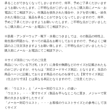
承ることができなくなってしまいますので、何卒、予めご了承くださいます
ようお願いいたします。ご不明な点がございましたらご購入前にメール・お
電話にてご相談下さい。付属品を損失された場合や、タグを切り離し・紛失
された場合には、返品を承ることができなくなってしまいますので、何卒、
予めご了承くださいますようお願いいたします。ご不明な点がございました
らご購入前にメール・お電話にてご相談下さい。
※肌着・アンダーウェア・靴下・水着につきましては、その製品の特性上、
衛生面の問題から、すべての返品をお断りしておりますので、予めよくご確
認の上ご注文頂きますようお願い致します。ご不明な点がございましたらご
購入前にメール・お電話にてご相談下さい。
※サイズ項目についてのご注意
商品についている下げ札（タグ）に身長や胸囲などのサイズが記載されたも
のがございますが、そちらは「対応ヌードサイズ表記」となります。当店の
商品ページに記載しております商品そのものを採寸した【実寸サイズ表記
（仕上がり寸法】とは異なる表記となりますので、ご注意ください。
例：「ウエスト」と「メーカー対応ウエスト」の違い
「ウエスト」・・・実寸サイズ（製品を平らなところに置き、メジャーで実
際の大きさを採寸したサイズ
「メーカー対応ウエスト」・・・お客様のウエストサイズとの参考にして頂
くサイズ