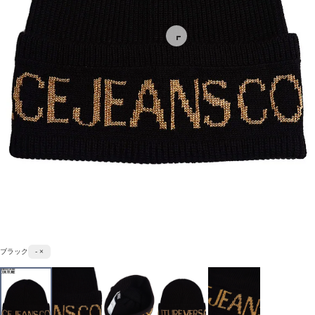
ブラック
- ×