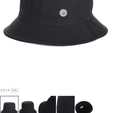
ブラック
L ×