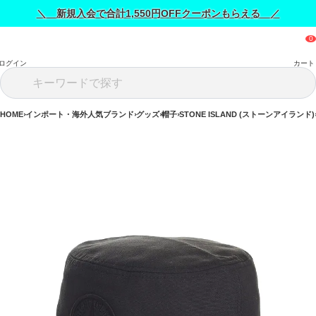
＼ 新規入会で合計1,550円OFFクーポンもらえる ／
ログイン
カート
HOME
インポート・海外人気ブランド
グッズ
帽子
STONE ISLAND (ストーンアイランド)