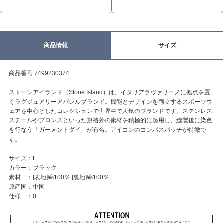
商品情報
サイズ
商品番号:7499230374
ストーンアイランド（Stone Island）は、イタリアラヴァリーノに拠点を置
くラグジュアリーアパレルブランド。機能とデザインを両立するスポーツウ
ェアを中心としたコレクションで世界中で人気のブランドです。ステンレス
スチールやブロンズといった規格外の素材を積極的に起用し、縫製後に染色
を行なう「ガーメントダイ」が有名。アイコンのコンパスパッチが特徴で
す。
サイズ：L
カラー：ブラック
素材 ：[表地]綿100％ [裏地]綿100％
原産国：中国
仕様 ：0