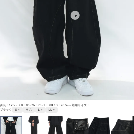
身長：175cm / B：85 / W：70 / H：88 / S：26.5cm 着用サイズ：L
ブラック
S ×
M △
L ○
LL ○