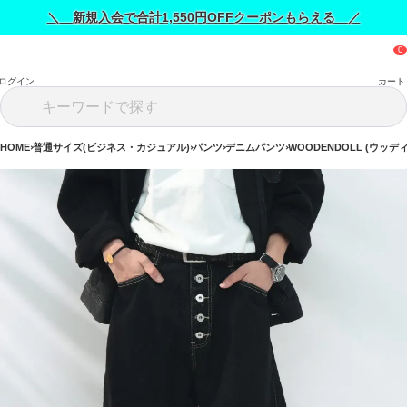
＼ 新規入会で合計1,550円OFFクーポンもらえる ／
ログイン
カート
HOME
普通サイズ(ビジネス・カジュアル)
パンツ
デニムパンツ
WOODENDOLL (ウッデ