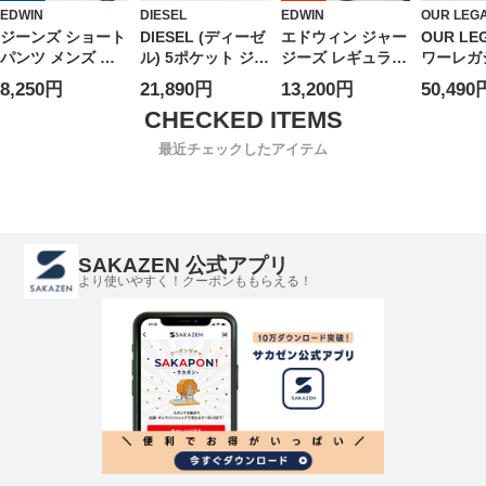
EDWIN
DIESEL
EDWIN
OUR LEG
ジーンズ ショート
DIESEL (ディーゼ
エドウィン ジャー
OUR LE
パンツ メンズ 大
ル) 5ポケット ジッ
ジーズ レギュラー
ワーレガシ
きいサイズ 綿
プフライ レギュラ
ストレート 36-44
ニム ダメ
8,250円
21,890円
13,200円
50,490
100％ ジップフラ
ー デニム パンツ
インチ オリーブグ
ップフラ
イ ベーシック デ
D-AIR
リーン JMH03-
ズ パンツ 
ニムショーツ ボト
DSLA03618007Y7
1219 ストレッチ
CUT Hig
最近チェックしたアイテム
ムス ハーフパンツ
レディース
EDWIN エドウイ
Coffee
ショーパン 短パン
ン 大きいサイズ
OLM425
ジーパン デニム
メンズ ジーンズ
ズ
シンプル 春 夏
デニムパンツ ロン
グパンツ ボトムス
SAKAZEN 公式アプリ
より使いやすく！クーポンももらえる！