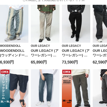
WOODENDOLL
OUR LEGACY
OUR LEGACY
OUR LEG
WOODENDOLL
OUR LEGACY (ア
OUR LEGACY (ア
OUR LE
(ウッディンドー
ワーレガシー) メ
ワーレガシー) メ
ワーレガシ
ル) ペイズリージ
ンズ チノパンツ
ンズ デニムパンツ
ンズ カ
6,930円
65,890円
73,590円
62,590
ャカード デニム
ヴィンテージウォ
ワイドレッグフィ
ペイント
パンツ
ッシュ加工 ボタン
ット ブラックセル
ライ ポケ
フライ ストレート
ビッジ サードカッ
ンツ Neb
ワイドレッグ パン
トジーンズ THIRD
Wash
ツ OLM2265RO
CUT Black
OLM226
Selvedge
OLM2255TCB