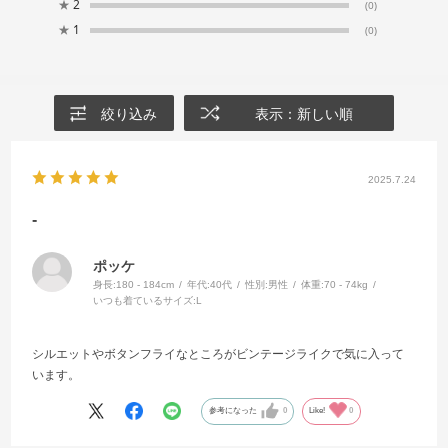
★
2
(0)
★
1
(0)
絞り込み
表示：新しい順
2025.7.24
-
ポッケ
身長:
180 - 184cm
年代:
40代
性別:
男性
体重:
70 - 74kg
いつも着ているサイズ:
L
シルエットやボタンフライなところがビンテージライクで気に入って
います。
参考になった
0
Like!
0