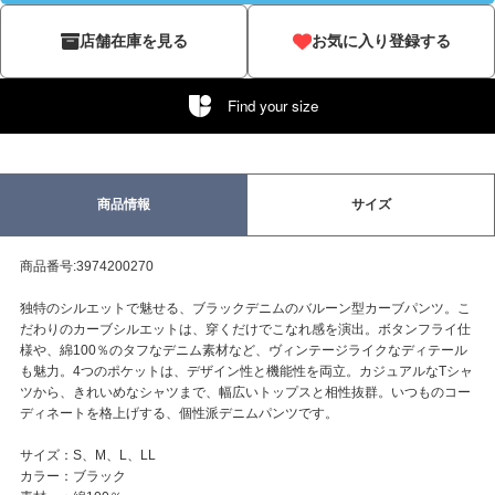
店舗在庫を見る
お気に入り登録する
Find your size
商品情報
サイズ
商品番号:3974200270
独特のシルエットで魅せる、ブラックデニムのバルーン型カーブパンツ。こ
だわりのカーブシルエットは、穿くだけでこなれ感を演出。ボタンフライ仕
様や、綿100％のタフなデニム素材など、ヴィンテージライクなディテール
も魅力。4つのポケットは、デザイン性と機能性を両立。カジュアルなTシャ
ツから、きれいめなシャツまで、幅広いトップスと相性抜群。いつものコー
ディネートを格上げする、個性派デニムパンツです。
サイズ：S、M、L、LL
カラー：ブラック