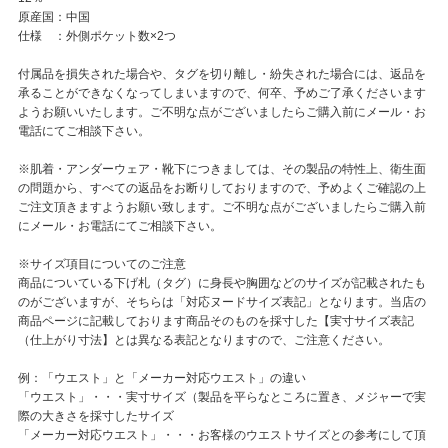
原産国：中国
仕様 ：外側ポケット数×2つ
付属品を損失された場合や、タグを切り離し・紛失された場合には、返品を
承ることができなくなってしまいますので、何卒、予めご了承くださいます
ようお願いいたします。ご不明な点がございましたらご購入前にメール・お
電話にてご相談下さい。
※肌着・アンダーウェア・靴下につきましては、その製品の特性上、衛生面
の問題から、すべての返品をお断りしておりますので、予めよくご確認の上
ご注文頂きますようお願い致します。ご不明な点がございましたらご購入前
にメール・お電話にてご相談下さい。
※サイズ項目についてのご注意
商品についている下げ札（タグ）に身長や胸囲などのサイズが記載されたも
のがございますが、そちらは「対応ヌードサイズ表記」となります。当店の
商品ページに記載しております商品そのものを採寸した【実寸サイズ表記
（仕上がり寸法】とは異なる表記となりますので、ご注意ください。
例：「ウエスト」と「メーカー対応ウエスト」の違い
「ウエスト」・・・実寸サイズ（製品を平らなところに置き、メジャーで実
際の大きさを採寸したサイズ
「メーカー対応ウエスト」・・・お客様のウエストサイズとの参考にして頂