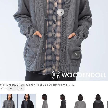
身長：175cm / B：85 / W：70 / H：88 / S：26.5cm 着用サイズ：L
グレー
M ×
L ×