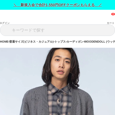
＼ 新規入会で合計1,550円OFFクーポンもらえる ／
ログイン
カート
HOME
普通サイズ(ビジネス・カジュアル)
トップス
カーディガン
WOODENDOLL (ウ