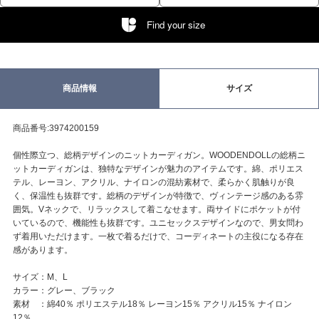
Find your size
商品情報
サイズ
商品番号:3974200159
個性際立つ、総柄デザインのニットカーディガン。WOODENDOLLの総柄ニ
ットカーディガンは、独特なデザインが魅力のアイテムです。綿、ポリエス
テル、レーヨン、アクリル、ナイロンの混紡素材で、柔らかく肌触りが良
く、保温性も抜群です。総柄のデザインが特徴で、ヴィンテージ感のある雰
囲気。Vネックで、リラックスして着こなせます。両サイドにポケットが付
いているので、機能性も抜群です。ユニセックスデザインなので、男女問わ
ず着用いただけます。一枚で着るだけで、コーディネートの主役になる存在
感があります。
サイズ：M、L
カラー：グレー、ブラック
素材 ：綿40％ ポリエステル18％ レーヨン15％ アクリル15％ ナイロン
12％