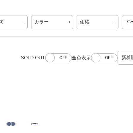
ズ
カラー
価格
す
SOLD OUT
全色表示
1