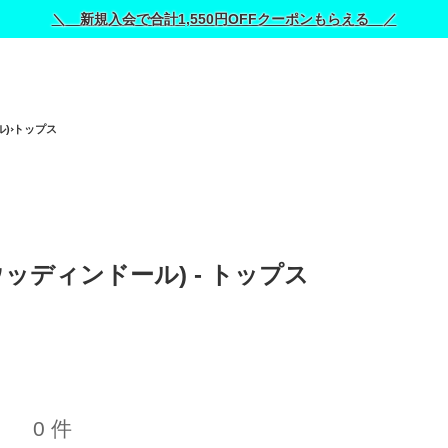
＼ 新規入会で合計1,550円OFFクーポンもらえる ／
ル)
トップス
(ウッディンドール) - トップス 
0 件