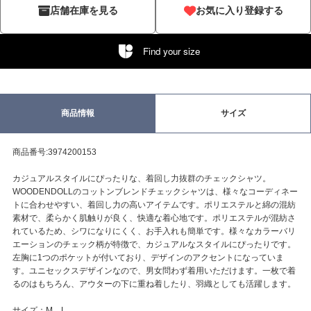
店舗在庫を見る
お気に入り登録する
Find your size
商品情報
サイズ
商品番号:3974200153
カジュアルスタイルにぴったりな、着回し力抜群のチェックシャツ。
WOODENDOLLのコットンブレンドチェックシャツは、様々なコーディネー
トに合わせやすい、着回し力の高いアイテムです。ポリエステルと綿の混紡
素材で、柔らかく肌触りが良く、快適な着心地です。ポリエステルが混紡さ
れているため、シワになりにくく、お手入れも簡単です。様々なカラーバリ
エーションのチェック柄が特徴で、カジュアルなスタイルにぴったりです。
左胸に1つのポケットが付いており、デザインのアクセントになっていま
す。ユニセックスデザインなので、男女問わず着用いただけます。一枚で着
るのはもちろん、アウターの下に重ね着したり、羽織としても活躍します。
サイズ：M、L