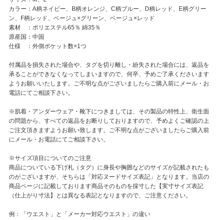
カラー：A柄ネイビー、B柄オレンジ、C柄ブルー、D柄レッド、E柄グリー
ン、F柄レッド、ベージュ×グリーン、ベージュ×レッド
素材 ：ポリエステル65％ 綿35％
原産国：中国
仕様 ：外側ポケット数×1つ
付属品を損失された場合や、タグを切り離し・紛失された場合には、返品を
承ることができなくなってしまいますので、何卒、予めご了承くださいます
ようお願いいたします。ご不明な点がございましたらご購入前にメール・お
電話にてご相談下さい。
※肌着・アンダーウェア・靴下につきましては、その製品の特性上、衛生面
の問題から、すべての返品をお断りしておりますので、予めよくご確認の上
ご注文頂きますようお願い致します。ご不明な点がございましたらご購入前
にメール・お電話にてご相談下さい。
※サイズ項目についてのご注意
商品についている下げ札（タグ）に身長や胸囲などのサイズが記載されたも
のがございますが、そちらは「対応ヌードサイズ表記」となります。当店の
商品ページに記載しております商品そのものを採寸した【実寸サイズ表記
（仕上がり寸法】とは異なる表記となりますので、ご注意ください。
例：「ウエスト」と「メーカー対応ウエスト」の違い