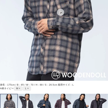
身長：175cm / B：85 / W：70 / H：88 / S：26.5cm 着用サイズ：L
A柄ネイビー
M ×
L ×