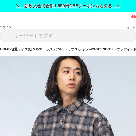
＼ 新規入会で合計1,550円OFFクーポンもらえる ／
ログイン
カート
HOME
普通サイズ(ビジネス・カジュアル)
トップス
シャツ
WOODENDOLL (ウッディン