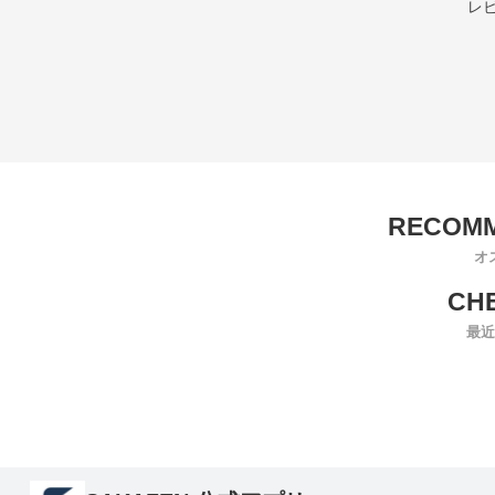
レ
オ
最近