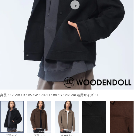
身長：175cm / B：85 / W：70 / H：88 / S：26.5cm 着用サイズ：L
ブラック
ブラウン
ベージュ