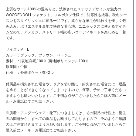
上質なウール100%の温もりと、洗練されたステッチデザインが魅力の
WOODENDOLLジャケット。フルボタン仕様で、防寒性も抜群。秋冬シー
ズンをスタイリッシュに彩る一品です。柔らかな羊毛が肌触りを優しく包
み込み、ポリエステル裏地で快適な着心地。ユニセックスに使えるアイテ
ムなので、アメカジ、ストリート幅の広いコーディネートを楽しめる一着
です。
サイズ：M、L
カラー：ブラック、ブラウン、ベージュ
素材 ：[表地]羊毛100％ [裏地]ポリエステル100％
原産国：中国
仕様 ：外側ポケット数×2つ
付属品を損失された場合や、タグを切り離し・紛失された場合には、返品
を承ることができなくなってしまいますので、何卒、予めご了承ください
ますようお願いいたします。ご不明な点がございましたらご購入前にメー
ル・お電話にてご相談下さい。
※肌着・アンダーウェア・靴下につきましては、その製品の特性上、衛生
面の問題から、すべての返品をお断りしておりますので、予めよくご確認
の上ご注文頂きますようお願い致します。ご不明な点がございましたらご
購入前にメール・お電話にてご相談下さい。