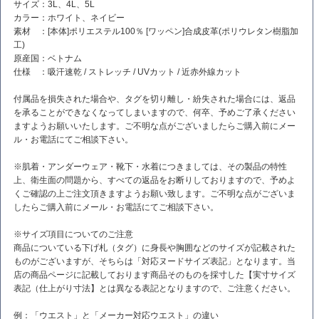
サイズ：3L、4L、5L
カラー：ホワイト、ネイビー
素材 ：[本体]ポリエステル100％ [ワッペン]合成皮革(ポリウレタン樹脂加
工)
原産国：ベトナム
仕様 ：吸汗速乾 / ストレッチ / UVカット / 近赤外線カット
付属品を損失された場合や、タグを切り離し・紛失された場合には、返品
を承ることができなくなってしまいますので、何卒、予めご了承ください
ますようお願いいたします。ご不明な点がございましたらご購入前にメー
ル・お電話にてご相談下さい。
※肌着・アンダーウェア・靴下・水着につきましては、その製品の特性
上、衛生面の問題から、すべての返品をお断りしておりますので、予めよ
くご確認の上ご注文頂きますようお願い致します。ご不明な点がございま
したらご購入前にメール・お電話にてご相談下さい。
※サイズ項目についてのご注意
商品についている下げ札（タグ）に身長や胸囲などのサイズが記載された
ものがございますが、そちらは「対応ヌードサイズ表記」となります。当
店の商品ページに記載しております商品そのものを採寸した【実寸サイズ
表記（仕上がり寸法】とは異なる表記となりますので、ご注意ください。
例：「ウエスト」と「メーカー対応ウエスト」の違い