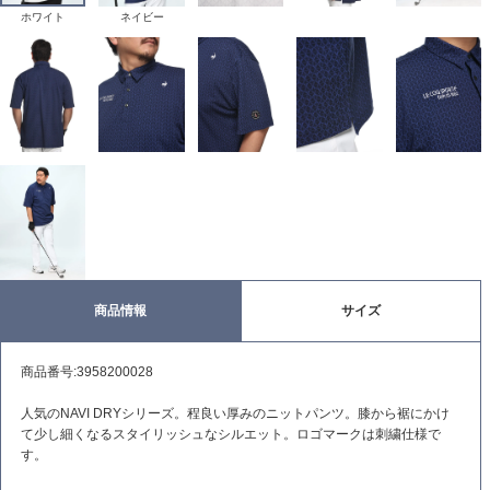
ホワイト
ネイビー
商品情報
サイズ
商品番号:3958200028
人気のNAVI DRYシリーズ。程良い厚みのニットパンツ。膝から裾にかけ
て少し細くなるスタイリッシュなシルエット。ロゴマークは刺繍仕様で
す。