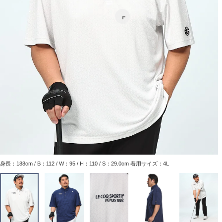
身長：188cm / B：112 / W：95 / H：110 / S：29.0cm 着用サイズ：4L