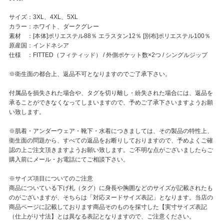
サイズ：3XL、4XL、5XL
カラー：ホワイト、ダークグレー
素材 ：[本体]ポリエステル88％ エラスタン12％ [別布]ポリエステル100％
原産国：インドネシア
仕様 ：FITTED（フィティッド） / 外側ポケット数×2つ / シングルジップ
※衛生面の都合上、返品不可となりますのでご了承下さい。
付属品を損失された場合や、タグを切り離し・紛失された場合には、返品を
承ることができなくなってしまいますので、予めご了承下さいますようお願
い致します。
※肌着・アンダーウェア・靴下・水着につきましては、その製品の特性上、
衛生面の問題から、すべての返品をお断りしておりますので、予めよくご確
認の上ご注文頂きますようお願い致します。ご不明な点がございましたらご
購入前にメール・お電話にてご相談下さい。
※サイズ項目についてのご注意
商品についている下げ札（タグ）に身長や胸囲などのサイズが記載されたも
のがございますが、そちらは「対応ヌードサイズ表記」となります。当店の
商品ページに記載しております商品そのものを採寸した【実寸サイズ表記
（仕上がり寸法】とは異なる表記となりますので、ご注意ください。