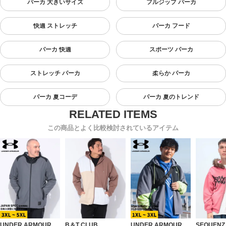
パーカ 大きいサイズ
フルジップ パーカ
快適 ストレッチ
パーカ フード
パーカ 快適
スポーツ パーカ
ストレッチ パーカ
柔らか パーカ
パーカ 夏コーデ
パーカ 夏のトレンド
この商品とよく比較検討されているアイテム
UNDER ARMOUR
B＆T CLUB
UNDER ARMOUR
SEQUENZ