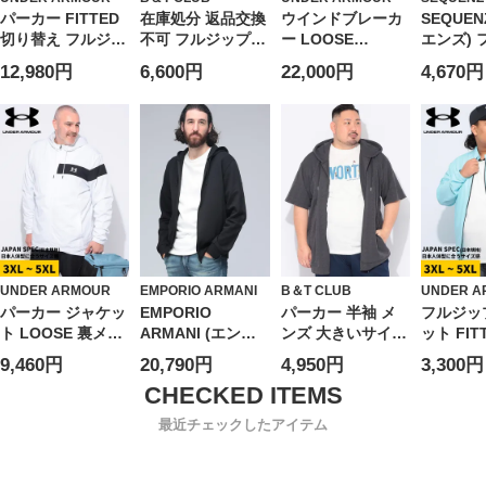
パーカー FITTED
在庫処分 返品交換
ウインドブレーカ
SEQUEN
切り替え フルジッ
不可 フルジップ
ー LOOSE
エンズ) 
プ MOTIVATE RIB
パーカー
STORM 裏メッシ
ゴプリン
12,980円
6,600円
22,000円
4,670円
HYBRID HD トッ
SOLOTEX＆カル
ュ フルジップ
ップ パー
プス フード 長袖
キュロ クレイジー
LEGACY
ンズ トッ
スポーツ 大きいサ
切替 トップス 吸
WINDBREAKER
ーカー フ
イズ メンズ
汗速乾 ドライ 大
アウター ブルゾン
ップ ダ
きいサイズ メンズ
パーカー スポーツ
スウェット
切り替え フード
大きいサイズ メン
ズ
UNDER ARMOUR
EMPORIO ARMANI
B＆T CLUB
UNDER A
パーカー ジャケッ
EMPORIO
パーカー 半袖 メ
フルジッ
ト LOOSE 裏メッ
ARMANI (エンポ
ンズ 大きいサイズ
ット FIT
シュ フルジップ
リオアルマーニ)
ヘリンボンジャガ
プリント 
9,460円
20,790円
4,950円
3,300円
MESH LINER CB
裏フリース サイド
ード フルジップ
WOVEN 
JACKET アウター
ライン フルジップ
トップス フード
ター ブル
フード スポーツ
パーカー
ジップ 柄 春 夏
ポーツ 
最近チェックしたアイテム
トレーニング 大き
EAUEM000653 メ
グ スタン
いサイズ メンズ
ンズ
いサイズ