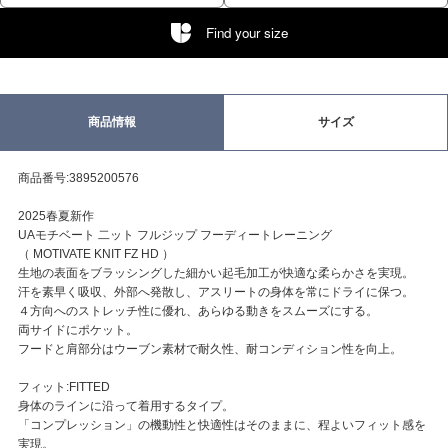
Find your size
商品情報
サイズ
商品番号:3895200576
2025春夏新作
UAモチベート 二ット フルジップ フーディートレーニング
（ MOTIVATE KNIT FZ HD ）
生地の表面をブラッシングした細かい起毛加工が快適な柔らかさを実現。
汗を素早く吸収、外部へ発散し、アスリートの身体を常にドライに保つ。
４方向へのストレッチ性に優れ、あらゆる動きをスムーズにする。
両サイドにポケット。
フードと肩部分はウーブン素材で耐久性、耐コンディション性を向上。
フィット:FITTED
身体のラインに沿って着用するタイプ。
「コンプレッション」の機動性と快適性はそのままに、程よいフィット感を
実現。