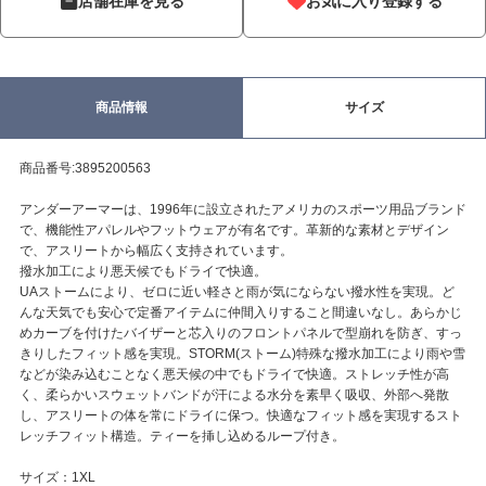
店舗在庫を見る
お気に入り登録する
商品情報
サイズ
商品番号:3895200563
アンダーアーマーは、1996年に設立されたアメリカのスポーツ用品ブランド
で、機能性アパレルやフットウェアが有名です。革新的な素材とデザイン
で、アスリートから幅広く支持されています。
撥水加工により悪天候でもドライで快適。
UAストームにより、ゼロに近い軽さと雨が気にならない撥水性を実現。ど
んな天気でも安心で定番アイテムに仲間入りすること間違いなし。あらかじ
めカーブを付けたバイザーと芯入りのフロントパネルで型崩れを防ぎ、すっ
きりしたフィット感を実現。STORM(ストーム)特殊な撥水加工により雨や雪
などが染み込むことなく悪天候の中でもドライで快適。ストレッチ性が高
く、柔らかいスウェットバンドが汗による水分を素早く吸収、外部へ発散
し、アスリートの体を常にドライに保つ。快適なフィット感を実現するスト
レッチフィット構造。ティーを挿し込めるループ付き。
サイズ：1XL