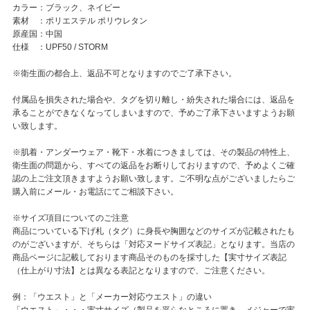
カラー：ブラック、ネイビー
素材 ：ポリエステル ポリウレタン
原産国：中国
仕様 ：UPF50 / STORM
※衛生面の都合上、返品不可となりますのでご了承下さい。
付属品を損失された場合や、タグを切り離し・紛失された場合には、返品を
承ることができなくなってしまいますので、予めご了承下さいますようお願
い致します。
※肌着・アンダーウェア・靴下・水着につきましては、その製品の特性上、
衛生面の問題から、すべての返品をお断りしておりますので、予めよくご確
認の上ご注文頂きますようお願い致します。ご不明な点がございましたらご
購入前にメール・お電話にてご相談下さい。
※サイズ項目についてのご注意
商品についている下げ札（タグ）に身長や胸囲などのサイズが記載されたも
のがございますが、そちらは「対応ヌードサイズ表記」となります。当店の
商品ページに記載しております商品そのものを採寸した【実寸サイズ表記
（仕上がり寸法】とは異なる表記となりますので、ご注意ください。
例：「ウエスト」と「メーカー対応ウエスト」の違い
「ウエスト」・・・実寸サイズ（製品を平らなところに置き、メジャーで実