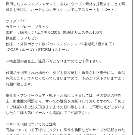
採用したフルジップジャケット。さらにウーブン素材を採用することで高
耐久を実現し、ハードなコンディションでもアスリートをサポート。
サイズ：3XL
カラー：グレー、ブラック
素材 ：[表地]ポリエステル100％ [裏地]ポリエステル100％
原産国：フィリピン
仕様 ：外側ポケット数×2つ / シングルジップ / 裏起毛 / 撥水加工 /
LOOSE（ルーズ）/ STORM（ストーム）
※衛生面の都合上、返品不可となりますのでご了承下さい。
付属品を損失された場合や、タグを切り離し・紛失された場合には、返品
を承ることができなくなってしまいますので、予めご了承下さいますよう
お願い致します。
※肌着・アンダーウェア・靴下・水着につきましては、その製品の特性
上、衛生面の問題から、すべての返品をお断りしておりますので、予めよ
くご確認の上ご注文頂きますようお願い致します。ご不明な点がございま
したらご購入前にメール・お電話にてご相談下さい。
※サイズ項目についてのご注意
商品についている下げ札（タグ）に身長や胸囲などのサイズが記載された