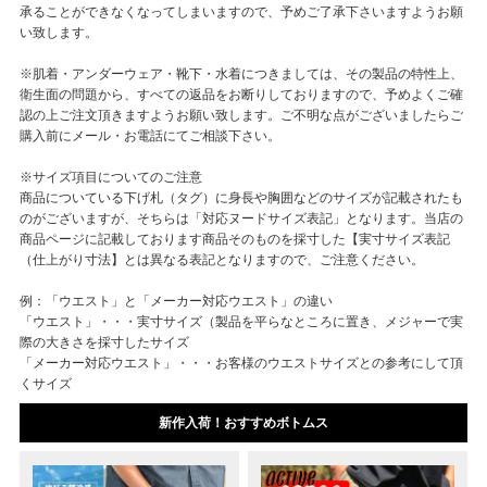
承ることができなくなってしまいますので、予めご了承下さいますようお願
い致します。
※肌着・アンダーウェア・靴下・水着につきましては、その製品の特性上、
衛生面の問題から、すべての返品をお断りしておりますので、予めよくご確
認の上ご注文頂きますようお願い致します。ご不明な点がございましたらご
購入前にメール・お電話にてご相談下さい。
※サイズ項目についてのご注意
商品についている下げ札（タグ）に身長や胸囲などのサイズが記載されたも
のがございますが、そちらは「対応ヌードサイズ表記」となります。当店の
商品ページに記載しております商品そのものを採寸した【実寸サイズ表記
（仕上がり寸法】とは異なる表記となりますので、ご注意ください。
例：「ウエスト」と「メーカー対応ウエスト」の違い
「ウエスト」・・・実寸サイズ（製品を平らなところに置き、メジャーで実
際の大きさを採寸したサイズ
「メーカー対応ウエスト」・・・お客様のウエストサイズとの参考にして頂
くサイズ
新作入荷！おすすめボトムス