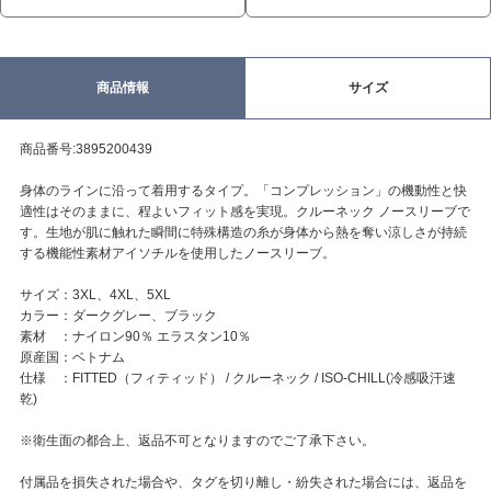
商品情報
サイズ
商品番号:3895200439
身体のラインに沿って着用するタイプ。「コンプレッション」の機動性と快
適性はそのままに、程よいフィット感を実現。クルーネック ノースリーブで
す。生地が肌に触れた瞬間に特殊構造の糸が身体から熱を奪い涼しさが持続
する機能性素材アイソチルを使用したノースリーブ。
サイズ：3XL、4XL、5XL
カラー：ダークグレー、ブラック
素材 ：ナイロン90％ エラスタン10％
原産国：ベトナム
仕様 ：FITTED（フィティッド） / クルーネック / ISO-CHILL(冷感吸汗速
乾)
※衛生面の都合上、返品不可となりますのでご了承下さい。
付属品を損失された場合や、タグを切り離し・紛失された場合には、返品を