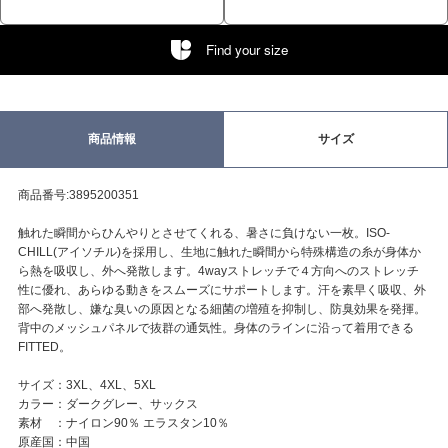
Find your size
商品情報
サイズ
商品番号:3895200351
触れた瞬間からひんやりとさせてくれる、暑さに負けない一枚。ISO-
CHILL(アイソチル)を採用し、生地に触れた瞬間から特殊構造の糸が身体か
ら熱を吸収し、外へ発散します。4wayストレッチで４方向へのストレッチ
性に優れ、あらゆる動きをスムーズにサポートします。汗を素早く吸収、外
部へ発散し、嫌な臭いの原因となる細菌の増殖を抑制し、防臭効果を発揮。
背中のメッシュパネルで抜群の通気性。身体のラインに沿って着用できる
FITTED。
サイズ：3XL、4XL、5XL
カラー：ダークグレー、サックス
素材 ：ナイロン90％ エラスタン10％
原産国：中国