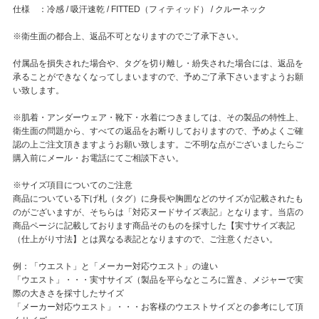
仕様 ：冷感 / 吸汗速乾 / FITTED（フィティッド） / クルーネック
※衛生面の都合上、返品不可となりますのでご了承下さい。
付属品を損失された場合や、タグを切り離し・紛失された場合には、返品を
承ることができなくなってしまいますので、予めご了承下さいますようお願
い致します。
※肌着・アンダーウェア・靴下・水着につきましては、その製品の特性上、
衛生面の問題から、すべての返品をお断りしておりますので、予めよくご確
認の上ご注文頂きますようお願い致します。ご不明な点がございましたらご
購入前にメール・お電話にてご相談下さい。
※サイズ項目についてのご注意
商品についている下げ札（タグ）に身長や胸囲などのサイズが記載されたも
のがございますが、そちらは「対応ヌードサイズ表記」となります。当店の
商品ページに記載しております商品そのものを採寸した【実寸サイズ表記
（仕上がり寸法】とは異なる表記となりますので、ご注意ください。
例：「ウエスト」と「メーカー対応ウエスト」の違い
「ウエスト」・・・実寸サイズ（製品を平らなところに置き、メジャーで実
際の大きさを採寸したサイズ
「メーカー対応ウエスト」・・・お客様のウエストサイズとの参考にして頂