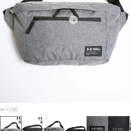
グレー
- ×