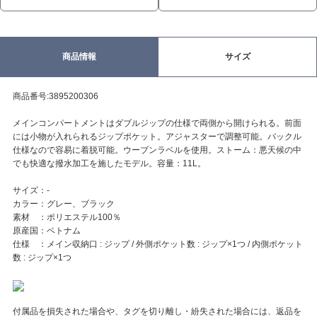
商品情報
サイズ
商品番号:3895200306
メインコンパートメントはダブルジップの仕様で両側から開けられる。前面
には小物が入れられるジップポケット。アジャスターで調整可能。バックル
仕様なので容易に着脱可能。ウーブンラベルを使用。ストーム：悪天候の中
でも快適な撥水加工を施したモデル。容量：11L。
サイズ：-
カラー：グレー、ブラック
素材 ：ポリエステル100％
原産国：ベトナム
仕様 ：メイン収納口 : ジップ / 外側ポケット数 : ジップ×1つ / 内側ポケット
数 : ジップ×1つ
付属品を損失された場合や、タグを切り離し・紛失された場合には、返品を