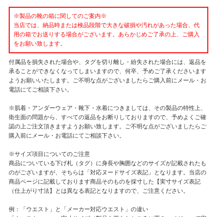
※製品の靴の箱に関してのご案内※
当店では、納品時または検品段階で大きな破損や汚れがあった場合、代
用の箱でお送りする場合がございます。あらかじめご了承の上、ご購入
をお願い致します。
付属品を損失された場合や、タグを切り離し・紛失された場合には、返品を
承ることができなくなってしまいますので、何卒、予めご了承くださいます
ようお願いいたします。ご不明な点がございましたらご購入前にメール・お
電話にてご相談下さい。
※肌着・アンダーウェア・靴下・水着につきましては、その製品の特性上、
衛生面の問題から、すべての返品をお断りしておりますので、予めよくご確
認の上ご注文頂きますようお願い致します。ご不明な点がございましたらご
購入前にメール・お電話にてご相談下さい。
※サイズ項目についてのご注意
商品についている下げ札（タグ）に身長や胸囲などのサイズが記載されたも
のがございますが、そちらは「対応ヌードサイズ表記」となります。当店の
商品ページに記載しております商品そのものを採寸した【実寸サイズ表記
（仕上がり寸法】とは異なる表記となりますので、ご注意ください。
例：「ウエスト」と「メーカー対応ウエスト」の違い