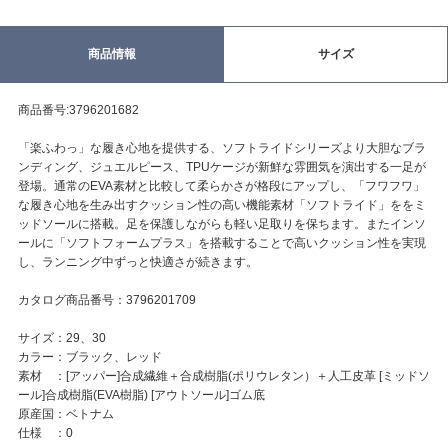
商品情報
サイズ
商品番号:3796201682
「楽ふわっ」な履き心地を提供する、ソフトライドシリーズより大胆なブラ
ンディング、ジュエルピース、TPUケージが新鮮な雰囲気を演出する一足が
登場。通常のEVA素材と比較して柔らかさが格段にアップし、「フワフワ」
な履き心地を生み出すクッション性の高い機能素材「ソフトライド」ををミ
ッドソールに搭載。足を保護しながらも軽い足取りを保ちます。またインソ
ールに「ソフトフォームプラス」を搭載することで高いクッション性を実現
し、ランニング中ずっと快適さが続きます。
カタログ商品番号：3796201709
サイズ：29、30
カラー：ブラック、レッド
素材 ：[アッパー]合成繊維＋合成樹脂(ポリウレタン）＋人工皮革 [ミッドソ
ール]合成樹脂(EVA樹脂) [アウトソール]ゴム底
原産国：ベトナム
仕様 ：0