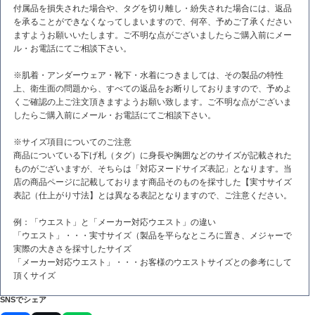
付属品を損失された場合や、タグを切り離し・紛失された場合には、返品
を承ることができなくなってしまいますので、何卒、予めご了承ください
ますようお願いいたします。ご不明な点がございましたらご購入前にメー
ル・お電話にてご相談下さい。
※肌着・アンダーウェア・靴下・水着につきましては、その製品の特性
上、衛生面の問題から、すべての返品をお断りしておりますので、予めよ
くご確認の上ご注文頂きますようお願い致します。ご不明な点がございま
したらご購入前にメール・お電話にてご相談下さい。
※サイズ項目についてのご注意
商品についている下げ札（タグ）に身長や胸囲などのサイズが記載された
ものがございますが、そちらは「対応ヌードサイズ表記」となります。当
店の商品ページに記載しております商品そのものを採寸した【実寸サイズ
表記（仕上がり寸法】とは異なる表記となりますので、ご注意ください。
例：「ウエスト」と「メーカー対応ウエスト」の違い
「ウエスト」・・・実寸サイズ（製品を平らなところに置き、メジャーで
実際の大きさを採寸したサイズ
「メーカー対応ウエスト」・・・お客様のウエストサイズとの参考にして
頂くサイズ
SNSでシェア