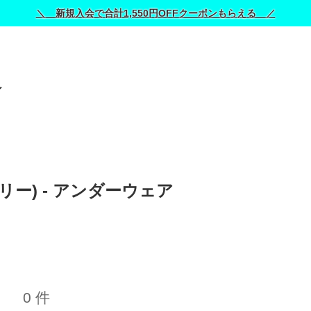
＼ 新規入会で合計1,550円OFFクーポンもらえる ／
ア
ェリー) - アンダーウェア 
0 件