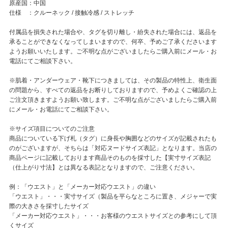
原産国：中国
仕様 ：クルーネック / 接触冷感 / ストレッチ
付属品を損失された場合や、タグを切り離し・紛失された場合には、返品を
承ることができなくなってしまいますので、何卒、予めご了承くださいます
ようお願いいたします。ご不明な点がございましたらご購入前にメール・お
電話にてご相談下さい。
※肌着・アンダーウェア・靴下につきましては、その製品の特性上、衛生面
の問題から、すべての返品をお断りしておりますので、予めよくご確認の上
ご注文頂きますようお願い致します。ご不明な点がございましたらご購入前
にメール・お電話にてご相談下さい。
※サイズ項目についてのご注意
商品についている下げ札（タグ）に身長や胸囲などのサイズが記載されたも
のがございますが、そちらは「対応ヌードサイズ表記」となります。当店の
商品ページに記載しております商品そのものを採寸した【実寸サイズ表記
（仕上がり寸法】とは異なる表記となりますので、ご注意ください。
例：「ウエスト」と「メーカー対応ウエスト」の違い
「ウエスト」・・・実寸サイズ（製品を平らなところに置き、メジャーで実
際の大きさを採寸したサイズ
「メーカー対応ウエスト」・・・お客様のウエストサイズとの参考にして頂
くサイズ