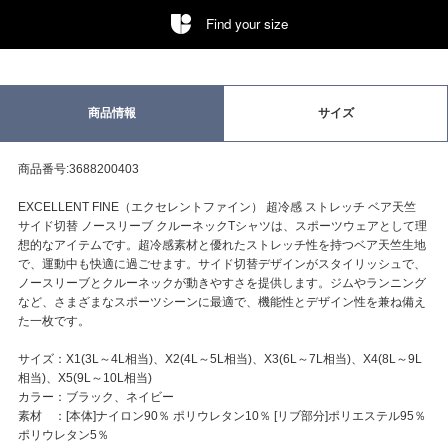
Find your size
商品情報
サイズ
商品番号:3688200403
EXCELLENT FINE（エクセレントファイン） 超冷感 ストレッチ ベア天竺
サイド切替 ノースリーブ クルーネックTシャツは、スポーツウェアとして理
想的なアイテムです。超冷感素材と優れたストレッチ性を持つベア天竺生地
で、運動中も快適に過ごせます。サイド切替デザインがスタイリッシュで、
ノースリーブとクルーネックが動きやすさを提供します。ジムやランニング
など、さまざまなスポーツシーンに最適で、機能性とデザイン性を兼ね備え
た一枚です。
サイズ：X1(3L～4L相当)、X2(4L～5L相当)、X3(6L～7L相当)、X4(8L～9L
相当)、X5(9L～10L相当)
カラー：ブラック、ネイビー
素材 ：[本体]ナイロン90％ ポリウレタン10％ [リブ部分]ポリエステル95％
ポリウレタン5％