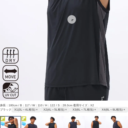
身長：180cm / B：117 / W：110 / H：122 / S：28.0cm 着用サイズ：X2
ブラック
X1(3L～4L相当) ×
X2(4L～5L相当) ×
X3(6L～7L相当) ×
X4(8L～9L相当) ×