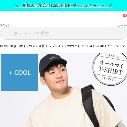
＼ 新規入会で合計1,550円OFFクーポンもらえる ／
ログイン
カート
HOME
大きいサイズのメンズ服
トップス
Tシャツ/カットソー
B＆T CLUB (ビーアンドテ