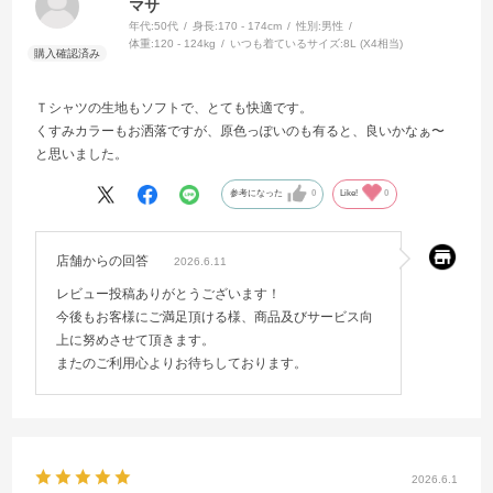
マサ
年代:
50代
身長:
170 - 174cm
性別:
男性
体重:
120 - 124kg
いつも着ているサイズ:
8L (X4相当)
Ｔシャツの生地もソフトで、とても快適です。
くすみカラーもお洒落ですが、原色っぽいのも有ると、良いかなぁ〜
と思いました。
参考になった
0
Like!
0
店舗からの回答
2026.6.11
レビュー投稿ありがとうございます！
今後もお客様にご満足頂ける様、商品及びサービス向
上に努めさせて頂きます。
またのご利用心よりお待ちしております。
2026.6.1