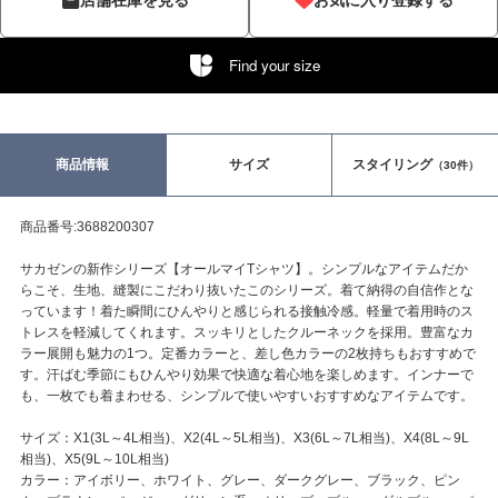
Find your size
商品情報
サイズ
スタイリング
（30件）
商品番号:3688200307
サカゼンの新作シリーズ【オールマイTシャツ】。シンプルなアイテムだか
らこそ、生地、縫製にこだわり抜いたこのシリーズ。着て納得の自信作とな
っています！着た瞬間にひんやりと感じられる接触冷感。軽量で着用時のス
トレスを軽減してくれます。スッキリとしたクルーネックを採用。豊富なカ
ラー展開も魅力の1つ。定番カラーと、差し色カラーの2枚持ちもおすすめで
す。汗ばむ季節にもひんやり効果で快適な着心地を楽しめます。インナーで
も、一枚でも着まわせる、シンプルで使いやすいおすすめなアイテムです。
サイズ：X1(3L～4L相当)、X2(4L～5L相当)、X3(6L～7L相当)、X4(8L～9L
相当)、X5(9L～10L相当)
カラー：アイボリー、ホワイト、グレー、ダークグレー、ブラック、ピン