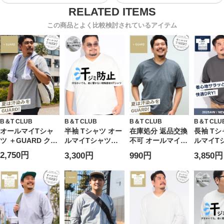
この商品とよく比較検討されているアイテム
B＆T CLUB
B＆T CLUB
B＆T CLUB
B＆T CLU
オールマイTシャ
半袖 Tシャツ オー
在庫処分 返品交換
長袖 Tシ
ツ ＋GUARD クル
ルマイTシャツ
不可 オールマイT
ルマイT
ーネック大きいサ
GUARD 汗染み軽
シャツ ＋GUARD
+DRY 
2,750円
3,300円
990円
3,850円
イズ メンズ B＆T
減 無地 Vネック ト
Vネック 汗染み軽
ク トップ
CLUB ビーアンド
ップス コットン
減 半袖 無地Tシャ
吸汗速乾 
ティークラブ 汗染
シンプル 春 夏 大
ツ 汗染み対策 汗
きいサイ
み軽減 半袖 無地T
きいサイズ メンズ
ジミ軽減 肌着代わ
シャツ 汗染み対策
りにも 綿100％ 大
汗ジミ軽減 肌着代
きいサイズ メンズ
わりにも 綿100％
B＆T CLUB ビー