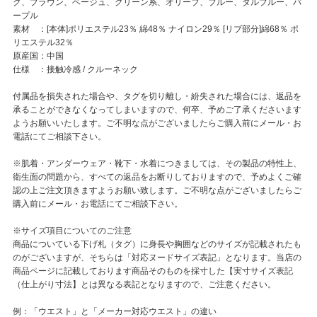
ク、ブラウン、ベージュ、グリーン系、オリーブ、ブルー、ダルブルー、パ
ープル
素材 ：[本体]ポリエステル23％ 綿48％ ナイロン29％ [リブ部分]綿68％ ポ
リエステル32％
原産国：中国
仕様 ：接触冷感 / クルーネック
付属品を損失された場合や、タグを切り離し・紛失された場合には、返品を
承ることができなくなってしまいますので、何卒、予めご了承くださいます
ようお願いいたします。ご不明な点がございましたらご購入前にメール・お
電話にてご相談下さい。
※肌着・アンダーウェア・靴下・水着につきましては、その製品の特性上、
衛生面の問題から、すべての返品をお断りしておりますので、予めよくご確
認の上ご注文頂きますようお願い致します。ご不明な点がございましたらご
購入前にメール・お電話にてご相談下さい。
※サイズ項目についてのご注意
商品についている下げ札（タグ）に身長や胸囲などのサイズが記載されたも
のがございますが、そちらは「対応ヌードサイズ表記」となります。当店の
商品ページに記載しております商品そのものを採寸した【実寸サイズ表記
（仕上がり寸法】とは異なる表記となりますので、ご注意ください。
例：「ウエスト」と「メーカー対応ウエスト」の違い