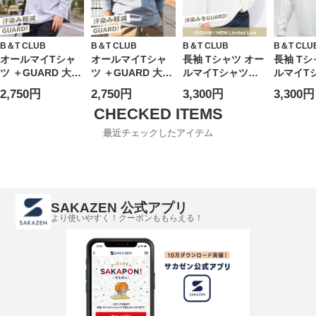
アンドティークラ
ブ
B＆T CLUB
B＆T CLUB
B＆T CLUB
B＆T CLU
オールマイTシャ
オールマイTシャ
長袖 Tシャツ オー
長袖 Tシ
ツ ＋GUARD 大き
ツ ＋GUARD 大き
ルマイTシャツ
ルマイT
いサイズ メンズ B
いサイズ メンズ B
+GUARD 汗染み軽
+GUAR
2,750円
2,750円
3,300円
3,300円
＆T CLUB (ビーア
＆T CLUB (ビーア
減 Vネック トップ
減 クル
ンドティークラブ)
ンドティークラブ)
ス ロンT 厚手 タフ
トップス 
汗染み軽減 汗染み
汗染み軽減 汗染み
大きいサイズ メン
手 タフ 
最近チェックしたアイテム
対策 綿100％ 無地
対策 綿100％ 無地
ズ
イズ メ
クルーネック 丸首
Vネック 長袖 Tシ
長袖 Tシャツ ロン
ャツ ロンT 肌着代
T 肌着代わりにも
わりにも使える イ
インナー
ンナー
SAKAZEN 公式アプリ
より使いやすく！クーポンももらえる！