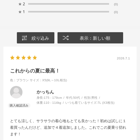
★
2
(0)
★
1
(0)
絞り込み
表示：新しい順
2026.7.1
これからの夏に最高！
色：ブラウン
サイズ：X5(9L～10L相当)
かっちん
身長:
175 - 179cm
年代:
50代
性別:
男性
体重:
110 - 114kg
いつも着ているサイズ:
7L (X3相当)
とても涼しく、サラサラの着心地もとても良かった！初めは試しに１
着買ったんだけど、追加で４着追加しました。これでこの夏乗り切れ
ます！