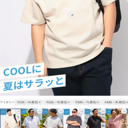
アイボリー
X1(3L～4L相当) ○
X2(4L～5L相当) ○
X3(6L～7L相当) ○
X4(8L～9L相当) ○