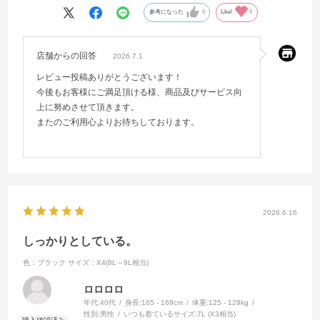
参考になった
0
Like!
0
店舗からの回答
2026.7.1
レビュー投稿ありがとうございます！
今後もお客様にご満足頂ける様、商品及びサービス向
上に努めさせて頂きます。
またのご利用心よりお待ちしております。
2026.6.16
しっかりとしている。
色：ブラック
サイズ：X4(8L～9L相当)
ロロロロ
年代:
40代
身長:
165 - 169cm
体重:
125 - 129kg
性別:
男性
いつも着ているサイズ:
7L (X3相当)