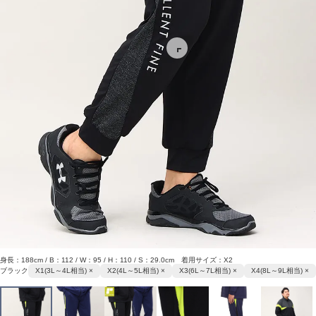
身長：188cm / B：112 / W：95 / H：110 / S：29.0cm 着用サイズ：X2
ブラック
X1(3L～4L相当) ×
X2(4L～5L相当) ×
X3(6L～7L相当) ×
X4(8L～9L相当) ×