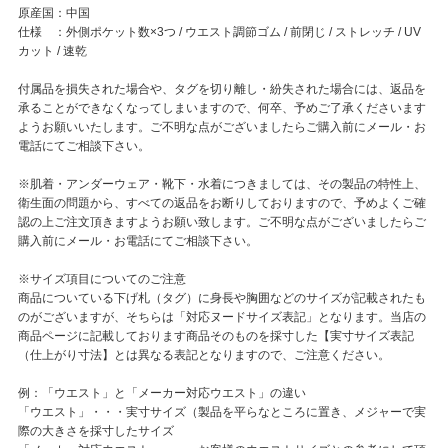
原産国：中国
仕様 ：外側ポケット数×3つ / ウエスト調節ゴム / 前閉じ / ストレッチ / UV
カット / 速乾
付属品を損失された場合や、タグを切り離し・紛失された場合には、返品を
承ることができなくなってしまいますので、何卒、予めご了承くださいます
ようお願いいたします。ご不明な点がございましたらご購入前にメール・お
電話にてご相談下さい。
※肌着・アンダーウェア・靴下・水着につきましては、その製品の特性上、
衛生面の問題から、すべての返品をお断りしておりますので、予めよくご確
認の上ご注文頂きますようお願い致します。ご不明な点がございましたらご
購入前にメール・お電話にてご相談下さい。
※サイズ項目についてのご注意
商品についている下げ札（タグ）に身長や胸囲などのサイズが記載されたも
のがございますが、そちらは「対応ヌードサイズ表記」となります。当店の
商品ページに記載しております商品そのものを採寸した【実寸サイズ表記
（仕上がり寸法】とは異なる表記となりますので、ご注意ください。
例：「ウエスト」と「メーカー対応ウエスト」の違い
「ウエスト」・・・実寸サイズ（製品を平らなところに置き、メジャーで実
際の大きさを採寸したサイズ