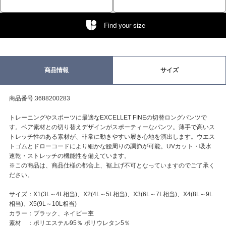
Find your size
商品情報
サイズ
商品番号:3688200283
トレーニングやスポーツに最適なEXCELLET FINEの切替ロングパンツで
す。ベア素材との切り替えデザインがスポーティーなパンツ。薄手で高いス
トレッチ性のある素材が、非常に動きやすい履き心地を演出します。ウエス
トゴムとドローコードにより細かな腰周りの調節が可能。UVカット・吸水
速乾・ストレッチの機能性を備えています。
※この商品は、商品仕様の都合上、裾上げ不可となっていますのでご了承く
ださい。
サイズ：X1(3L～4L相当)、X2(4L～5L相当)、X3(6L～7L相当)、X4(8L～9L
相当)、X5(9L～10L相当)
カラー：ブラック、ネイビー杢
素材 ：ポリエステル95％ ポリウレタン5％