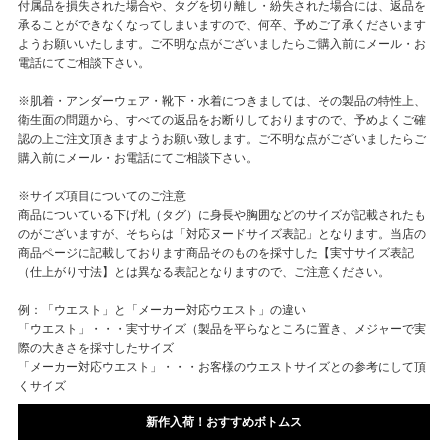
付属品を損失された場合や、タグを切り離し・紛失された場合には、返品を
承ることができなくなってしまいますので、何卒、予めご了承くださいます
ようお願いいたします。ご不明な点がございましたらご購入前にメール・お
電話にてご相談下さい。
※肌着・アンダーウェア・靴下・水着につきましては、その製品の特性上、
衛生面の問題から、すべての返品をお断りしておりますので、予めよくご確
認の上ご注文頂きますようお願い致します。ご不明な点がございましたらご
購入前にメール・お電話にてご相談下さい。
※サイズ項目についてのご注意
商品についている下げ札（タグ）に身長や胸囲などのサイズが記載されたも
のがございますが、そちらは「対応ヌードサイズ表記」となります。当店の
商品ページに記載しております商品そのものを採寸した【実寸サイズ表記
（仕上がり寸法】とは異なる表記となりますので、ご注意ください。
例：「ウエスト」と「メーカー対応ウエスト」の違い
「ウエスト」・・・実寸サイズ（製品を平らなところに置き、メジャーで実
際の大きさを採寸したサイズ
「メーカー対応ウエスト」・・・お客様のウエストサイズとの参考にして頂
くサイズ
新作入荷！おすすめボトムス