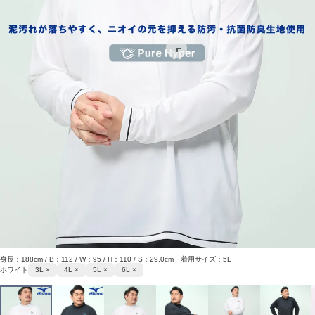
身長：188cm / B：112 / W：95 / H：110 / S：29.0cm 着用サイズ：5L
ホワイト
3L ×
4L ×
5L ×
6L ×