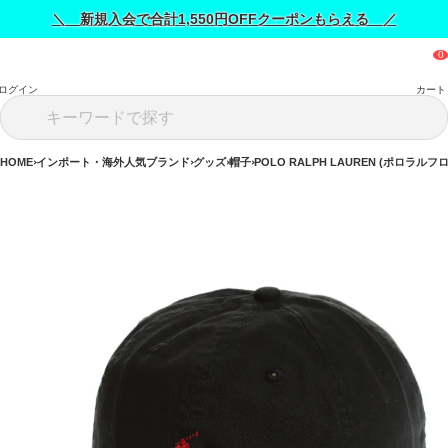
＼ 新規入会で合計1,550円OFFクーポンもらえる ／
ログイン
カート
HOME
インポート・海外人気ブランド
グッズ
帽子
POLO RALPH LAUREN (ポロラルフ