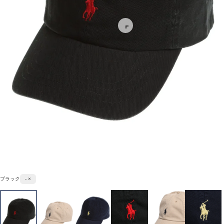
ブラック
- ×