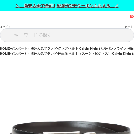
＼ 新規入会で合計1,550円OFFクーポンもらえる ／
ログイン
カート
HOME
インポート・海外人気ブランド
グッズ
ベルト
Calvin Klein (カルバンクライン)
商
HOME
インポート・海外人気ブランド
紳士服
ベルト（スーツ・ビジネス）
Calvin Kle