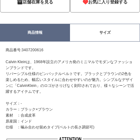
店舗在庫を見る
お気に入り登録する
商品情報
サイズ
商品番号:3407200616
Calvin Kleinは、1968年設立のアメリカ発のミニマルでモダンなファッショ
ンブランドです。
リバーシブル仕様のピンバックルベルトです。ブラックとブラウンの2色を
楽しめるため、幅広いスタイルに合わせやすいのが魅力。シンプルなデザイ
ンに「CalvinKlein」のロゴがさりげなく刻印されており、様々なシーンで活
躍するアイテムです。
サイズ：-
カラー：ブラック×ブラウン
素材 ：合成皮革
原産国：インド
仕様 ：噛み合わせ留めタイプ(ベルトの長さ調節可)