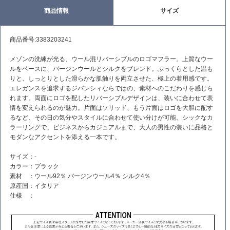
商品情報
サイズ
商品番号:3383203241
メゾンの洗練が光る、ウール混リバーシブルのロゴマフラー。上質なウー
ルをベースに、バージンウールとシルクをブレンド。ふっくらとした温も
りと、しっとりとした滑らかな肌触りを両立させた、極上の着用感です。
エレガンスを追求するジバンシィならではの、素材へのこだわりを感じら
れます。両面にロゴを配したリバーシブルデザインは、装いに合わせて表
情を変えられるのが魅力。片面はソリッド、もう片面はロゴを大胆に配す
るなど、その日の気分やスタイルに合わせて使い分けが可能。シックなカ
ラーリングで、ビジネスからカジュアルまで、大人の男性の装いに品格と
モダンなアクセントを添える一本です。
サイズ：-
カラー：ブラック
素材 ：ウール92％ バージンウール4％ シルク4％
原産国：イタリア
仕様 ：