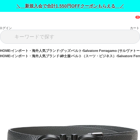
＼ 新規入会で合計1,550円OFFクーポンもらえる ／
ログイン
カート
HOME
インポート・海外人気ブランド
グッズ
ベルト
Salvatore Ferragamo (サルヴ
HOME
インポート・海外人気ブランド
紳士服
ベルト（スーツ・ビジネス）
Salvatore