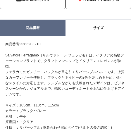
商品情報
サイズ
商品番号:3383203210
Salvatore Ferragamo（サルヴァトーレ フェラガモ）は、イタリアの高級フ
ァッションブランドで、クラフトマンシップとイタリアンエレガンスが特
徴。
フェラガモのガンチーニバックルが目を引くリバーシブルベルトです。上質
なカーフレザーを使用し、ブラックとネイビーの2色を楽しめるため、様々
なスタイルに対応します。シンプルながらも洗練されたデザインは、ビジネ
スシーンからカジュアルまで、幅広いコーディネートを上品に仕上げるアイ
テムです。
サイズ：105cm、110cm、115cm
カラー：ブラック×グレー
素材 ：牛革
原産国：イタリア
仕様 ：リバーシブル / 噛み合わせ留めタイプ(ベルトの長さ調節可)