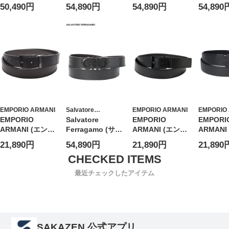
ヴァトーレフェラ
ヴァトーレフェラ
ヴァトーレフェラ
ヴァトー
50,490円
54,890円
54,890円
54,890
ガモ) リバーシブ
ガモ) メンズ ベル
ガモ) メンズ ベル
ガモ) メ
ル カーフレザー
ト リバーシブル
ト リバーシブル
ト リバ
ベルト FG675158
ガンチーニ
ピンバック
ピンバッ
メンズ
FG675542
FG679497
FG67026
EMPORIO ARMANI
Salvatore
EMPORIO ARMANI
EMPORIO
Ferragamo
EMPORIO
Salvatore
EMPORIO
EMPORI
ARMANI (エンポ
Ferragamo (サル
ARMANI (エンポ
ARMANI
リオアルマーニ)
バトーレフェラガ
リオアルマーニ)
リオアル
21,890円
54,890円
21,890円
21,890
リバーシブル シボ
モ) リバーシブル
回転バックル リバ
メンズ ベ
レザー ベルト
牛革 ブラック×ダ
ーシブル シボレザ
バーシブ
EAY4S195YLO8J
ークブラン ダブル
ー ベルト
ルバック
最近チェックしたアイテム
メンズ
ガンチーニバック
EAY4S195YLO8J
EAY4S6
ル ベルト
メンズ メンズ
SAKAZEN 公式アプリ