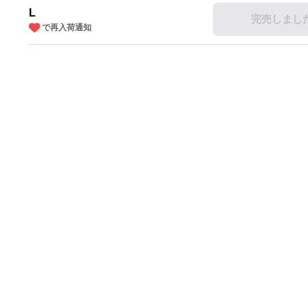
L
完売しまし
で再入荷通知