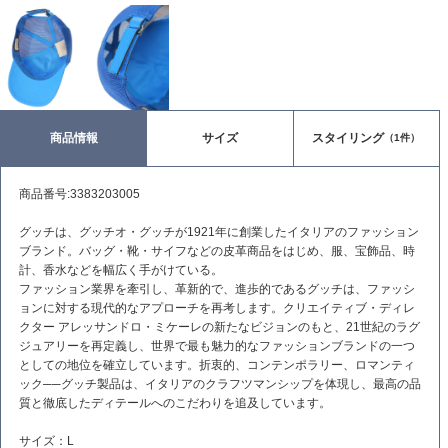
商品情報
サイズ
スタイリング
（1件）
商品番号:3383203005
グッチは、グッチオ・グッチが1921年に創業したイタリアのファッション
ブランド。バッグ・靴・サイフなどの皮革商品をはじめ、服、宝飾品、時
計、香水などを幅広く手がけている。
ファッション業界を牽引し、革新的で、進歩的であるグッチは、ファッシ
ョンに対する現代的なアプローチを再考します。クリエイティブ・ディレ
クター アレッサンドロ・ミケーレの新たなビジョンのもと、21世紀のラグ
ジュアリーを再定義し、世界で最も魅力的なファッションブランドの一つ
としての地位を確立しています。折衷的、コンテンポラリー、ロマンティ
ック──グッチ製品は、イタリアのクラフツマンシップを体現し、最高の品
質と徹底したディテールへのこだわりを追及しています。
サイズ：L