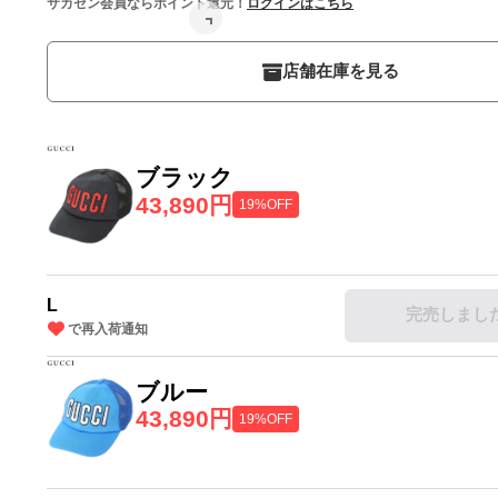
サカゼン会員ならポイント還元！
ログインはこちら
店舗在庫を見る
ブラック
43,890円
19%OFF
L
完売しまし
で再入荷通知
ブルー
43,890円
19%OFF