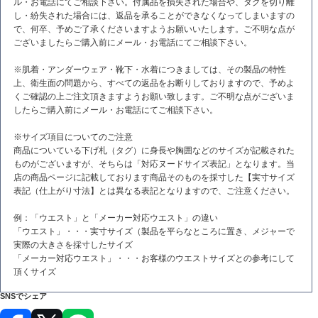
ル・お電話にてご相談下さい。付属品を損失された場合や、タグを切り離
し・紛失された場合には、返品を承ることができなくなってしまいますの
で、何卒、予めご了承くださいますようお願いいたします。ご不明な点が
ございましたらご購入前にメール・お電話にてご相談下さい。
※肌着・アンダーウェア・靴下・水着につきましては、その製品の特性
上、衛生面の問題から、すべての返品をお断りしておりますので、予めよ
くご確認の上ご注文頂きますようお願い致します。ご不明な点がございま
したらご購入前にメール・お電話にてご相談下さい。
※サイズ項目についてのご注意
商品についている下げ札（タグ）に身長や胸囲などのサイズが記載された
ものがございますが、そちらは「対応ヌードサイズ表記」となります。当
店の商品ページに記載しております商品そのものを採寸した【実寸サイズ
表記（仕上がり寸法】とは異なる表記となりますので、ご注意ください。
例：「ウエスト」と「メーカー対応ウエスト」の違い
「ウエスト」・・・実寸サイズ（製品を平らなところに置き、メジャーで
実際の大きさを採寸したサイズ
「メーカー対応ウエスト」・・・お客様のウエストサイズとの参考にして
頂くサイズ
SNSでシェア