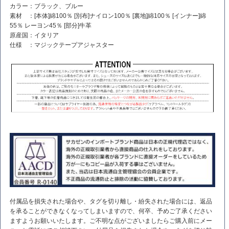
カラー：ブラック、ブルー
素材 ：[本体]綿100％ [別布]ナイロン100％ [裏地]綿100％ [インナー]綿
55％ レーヨン45％ [部分]牛革
原産国：イタリア
仕様 ：マジックテープアジャスター
付属品を損失された場合や、タグを切り離し・紛失された場合には、返品
を承ることができなくなってしまいますので、何卒、予めご了承ください
ますようお願いいたします。ご不明な点がございましたらご購入前にメー