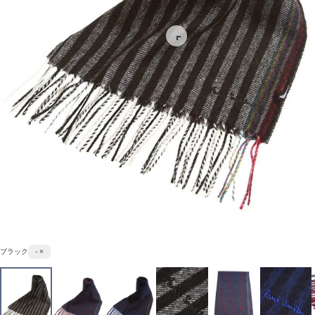
ブラック
- ×