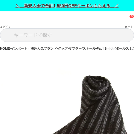
＼ 新規入会で合計1,550円OFFクーポンもらえる ／
ログイン
カート
HOME
インポート・海外人気ブランド
グッズ
マフラー/ストール
Paul Smith (ポールスミ