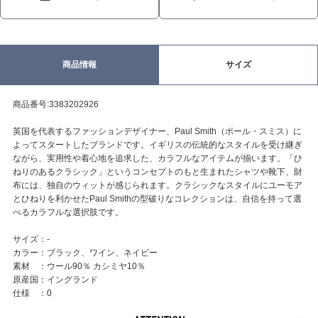
商品情報
サイズ
商品番号:3383202926
英国を代表するファッションデザイナー、Paul Smith（ポール・スミス）に
よってスタートしたブランドです。イギリスの伝統的なスタイルを受け継ぎ
ながら、実用性や着心地を追求した、カラフルなアイテムが揃います。「ひ
ねりのあるクラシック」というコンセプトのもと生まれたシャツや靴下、財
布には、独自のウィットが感じられます。クラシックなスタイルにユーモア
とひねりを利かせたPaul Smithの型破りなコレクションは、自信を持って選
べるカラフルな選択肢です。
サイズ：-
カラー：ブラック、ワイン、ネイビー
素材 ：ウール90％ カシミヤ10％
原産国：イングランド
仕様 ：0