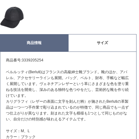
商品情報
サイズ
商品番号:3339205254
ベルルッティ(Berluti)はフランスの高級紳士靴ブランド。靴のほか、アパ
レル、アクセサリーラインも展開。バッグ、ベルト、財布、手帳など幅広
く展開しています。ヴェネチアンレザーという革にさまざまな色を塗り重
ねる技法を開発し、深みのある独特な色つやをだし、芸術的な靴を作り続
けています。
カリグラフィ（レザーの表面に文字を刻んだ柄）が施されたBerlutiの革製
品は一つ一つ手作業で彫り込まれているのが特徴で、同じ商品でも一点ず
つ仕上がりが異なります。刻まれた文字も模様も1つとして同じものがな
い、自分だけの特別感が味わえるアイテムです。
サイズ：M、L
カラー：ブラック