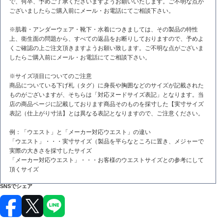
で、何卒、予めご了承くださいますようお願いいたします。ご不明な点が
ございましたらご購入前にメール・お電話にてご相談下さい。
※肌着・アンダーウェア・靴下・水着につきましては、その製品の特性
上、衛生面の問題から、すべての返品をお断りしておりますので、予めよ
くご確認の上ご注文頂きますようお願い致します。ご不明な点がございま
したらご購入前にメール・お電話にてご相談下さい。
※サイズ項目についてのご注意
商品についている下げ札（タグ）に身長や胸囲などのサイズが記載された
ものがございますが、そちらは「対応ヌードサイズ表記」となります。当
店の商品ページに記載しております商品そのものを採寸した【実寸サイズ
表記（仕上がり寸法】とは異なる表記となりますので、ご注意ください。
例：「ウエスト」と「メーカー対応ウエスト」の違い
「ウエスト」・・・実寸サイズ（製品を平らなところに置き、メジャーで
実際の大きさを採寸したサイズ
「メーカー対応ウエスト」・・・お客様のウエストサイズとの参考にして
頂くサイズ
SNSでシェア