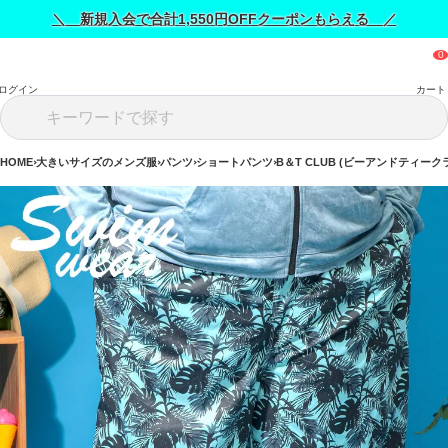
＼ 新規入会で合計1,550円OFFクーポンもらえる ／
ログイン
カート
HOME
大きいサイズのメンズ服
パンツ
ショートパンツ
B＆T CLUB (ビーアンドティーク