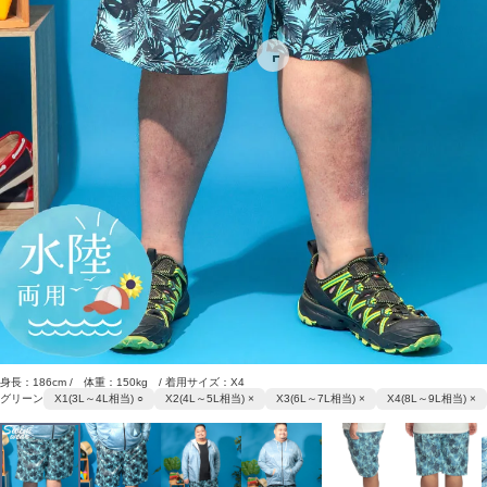
身長：186cm / 体重：150kg / 着用サイズ：X4
グリーン
X1(3L～4L相当) ○
X2(4L～5L相当) ×
X3(6L～7L相当) ×
X4(8L～9L相当) ×