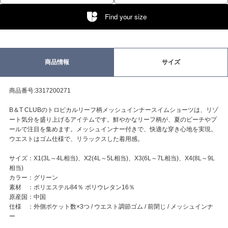
Find your size
商品情報
サイズ
商品番号:3317200271
B＆T CLUBのトロピカルリーフ柄メッシュインナースイムショーツは、リゾ
ート気分を盛り上げるアイテムです。鮮やかなリーフ柄が、夏のビーチやプ
ールで注目を集めます。メッシュインナー付きで、快適な穿き心地を実現。
ウエストはゴム仕様で、リラックスした着用感。
サイズ：X1(3L～4L相当)、X2(4L～5L相当)、X3(6L～7L相当)、X4(8L～9L
相当)
カラー：グリーン
素材 ：ポリエステル84％ ポリウレタン16％
原産国：中国
仕様 ：外側ポケット数×3つ / ウエスト調節ゴム / 前閉じ / メッシュインナ
ー