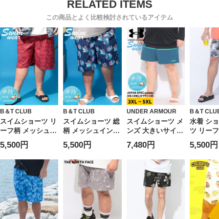
この商品とよく比較検討されているアイテム
B＆T CLUB
B＆T CLUB
UNDER ARMOUR
B＆T CLU
スイムショーツ リ
スイムショーツ 総
スイムショーツ メ
水着 シ
ーフ柄 メッシュイ
柄 メッシュインナ
ンズ 大きいサイズ
ツ リーフ
ンナー ボトムス
ー ボトムス スイ
LOOSE 切り替え
シュイン
5,500円
5,500円
7,480円
5,500円
スイムパンツ 水着
ムパンツ 水着 レ
メッシュインナー
ムショー
レジャー 春 夏 大
ジャー 春 夏 大き
水着 ボトムス ス
ス スイ
きいサイズ メンズ
いサイズ メンズ
イムパンツ 海 プ
大きいサ
ール 春 夏
ズ