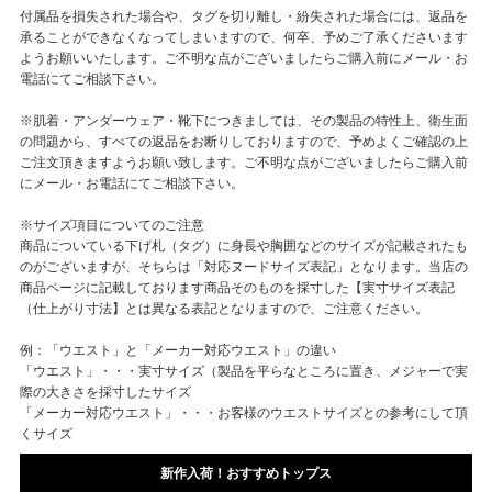
付属品を損失された場合や、タグを切り離し・紛失された場合には、返品を
承ることができなくなってしまいますので、何卒、予めご了承くださいます
ようお願いいたします。ご不明な点がございましたらご購入前にメール・お
電話にてご相談下さい。
※肌着・アンダーウェア・靴下につきましては、その製品の特性上、衛生面
の問題から、すべての返品をお断りしておりますので、予めよくご確認の上
ご注文頂きますようお願い致します。ご不明な点がございましたらご購入前
にメール・お電話にてご相談下さい。
※サイズ項目についてのご注意
商品についている下げ札（タグ）に身長や胸囲などのサイズが記載されたも
のがございますが、そちらは「対応ヌードサイズ表記」となります。当店の
商品ページに記載しております商品そのものを採寸した【実寸サイズ表記
（仕上がり寸法】とは異なる表記となりますので、ご注意ください。
例：「ウエスト」と「メーカー対応ウエスト」の違い
「ウエスト」・・・実寸サイズ（製品を平らなところに置き、メジャーで実
際の大きさを採寸したサイズ
「メーカー対応ウエスト」・・・お客様のウエストサイズとの参考にして頂
くサイズ
新作入荷！おすすめトップス