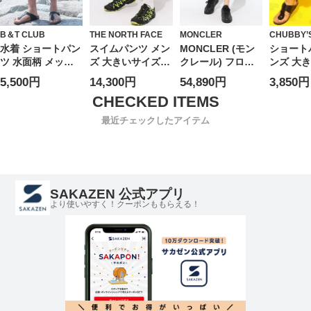
B＆T CLUB
THE NORTH FACE
MONCLER
CHUBBY’
水着 ショートパン
スイムパンツ メン
MONCLER (モン
ショート
ツ 水面柄 メッシ
ズ 大きいサイズ
クレール) フロー
ンズ 大
ュインナー スイム
メッシュインナー
ラルプリント メッ
ラーメン
5,500円
14,300円
54,890円
3,850円
ショーツ ボトムス
総柄 スイムショー
シュインナー スイ
ット付き
スイムパンツ 大き
ツ ボトムス 水着
ムショーツ メンズ
丈 パンツ
いサイズ メンズ
プリント レジャー
ス ショー
最近チェックしたアイテム
海 プール 春 夏
フパンツ 
部屋着 
ア 春 夏
SAKAZEN 公式アプリ
より使いやすく！クーポンももらえる！