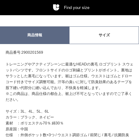
Find your size
商品情報
サイズ
商品番号:2900201569
トレーニングやアクティブシーンに最適なHEADの裏毛 ロゴプリント スウェ
ットパンツです。フロントサイドのロゴ刺繍とプリントがポイント。裏地は
サラッとした裏毛になっています。裾はゴム仕様。ウエストはゴムとドロー
コード付きでサイズ調整可能。汗等の臭いに対して防臭効果のあるテープを
股下縫い代部分に縫い込んでおり、不快臭を軽減します。
※この商品は、商品仕様の都合上、裾上げ不可となっていますのでご了承く
ださい。
サイズ：3L、4L、5L、6L
カラー：ブラック、ネイビー
素材 ：ポリエステル70％ 綿30％
原産国：中国
仕様 ：外側ポケット数×3つ / ウエスト調節ゴム / 前閉じ / 裏毛 / 抗菌防臭