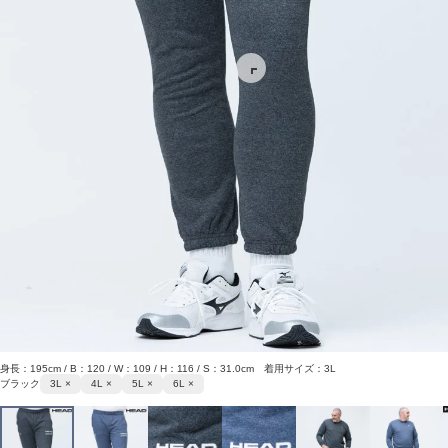
身長：195cm / B：120 / W：109 / H：116 / S：31.0cm 着用サイズ：3L
ブラック
3L ×
4L ×
5L ×
6L ×