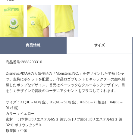
商品情報
サイズ
商品番号:2888203310
Disney&PIXARの人気作品の「Monsters,INC.」をデザインした半袖Tシャ
ツ。左胸にポケットを配置し、作品ロゴプリントとキャラクターの顔を刺
繍したポップなデザイン。首元はベーシックなクルーネックデザイン。目
を引くデザインで普段のコーデにアクセントをプラスしてくれます。
サイズ：X1(3L～4L相当)、X2(4L～5L相当)、X3(6L～7L相当)、X4(8L～
9L相当)
カラー：イエロー
素材 ：[本体]ポリエステル65％ 綿35％ [リブ部分]ポリエステル63％ 綿
32％ ポリウレタン5％
原産国：中国