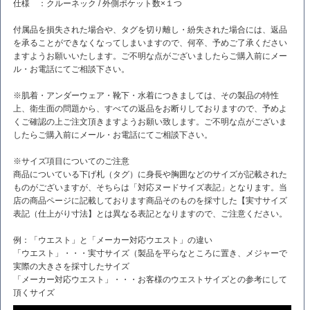
仕様 ：クルーネック / 外側ポケット数×１つ
付属品を損失された場合や、タグを切り離し・紛失された場合には、返品
を承ることができなくなってしまいますので、何卒、予めご了承ください
ますようお願いいたします。ご不明な点がございましたらご購入前にメー
ル・お電話にてご相談下さい。
※肌着・アンダーウェア・靴下・水着につきましては、その製品の特性
上、衛生面の問題から、すべての返品をお断りしておりますので、予めよ
くご確認の上ご注文頂きますようお願い致します。ご不明な点がございま
したらご購入前にメール・お電話にてご相談下さい。
※サイズ項目についてのご注意
商品についている下げ札（タグ）に身長や胸囲などのサイズが記載された
ものがございますが、そちらは「対応ヌードサイズ表記」となります。当
店の商品ページに記載しております商品そのものを採寸した【実寸サイズ
表記（仕上がり寸法】とは異なる表記となりますので、ご注意ください。
例：「ウエスト」と「メーカー対応ウエスト」の違い
「ウエスト」・・・実寸サイズ（製品を平らなところに置き、メジャーで
実際の大きさを採寸したサイズ
「メーカー対応ウエスト」・・・お客様のウエストサイズとの参考にして
頂くサイズ