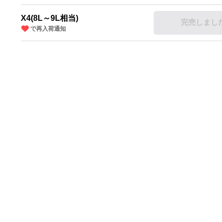
X4(8L～9L相当)
完売しまし
で再入荷通知