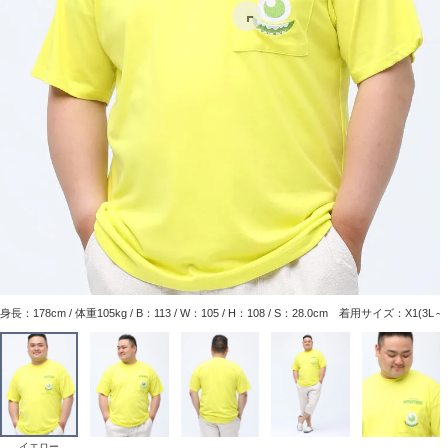
身長：178cm / 体重105kg / B：113 / W：105 / H：108 / S：28.0cm 着用サイズ：X1(3L
イエロー